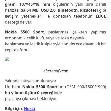
gram
.
107*45*18 mm
ölçülerinin yanı sıra dahili
hafızası da
64 MB
.
USB 2.0
,
Bluetooth
,
kızılötesi
gibi
iletişim yetenekleri ile donatılan telefon
un
EDGE
desteği de var.
Nokia 5500 Sport
, paslanmaz çelikten yapılmış
ergonomik çelik kılıfı, suya ve toza dayanıklı
kaplaması ve lastik kulplarıyla son derece dayanıklı bir
cep telefonu.
Alternatif renk
Yakında satışa sunulunuyor
Üç bant
Nokia 5500 Sport
‘un (GSM 900/1800/1900)
bu yılının üçüncü çeyreği
nde
piyasaya çıkması bekleniyor.
Bilgi için
:
Nokia