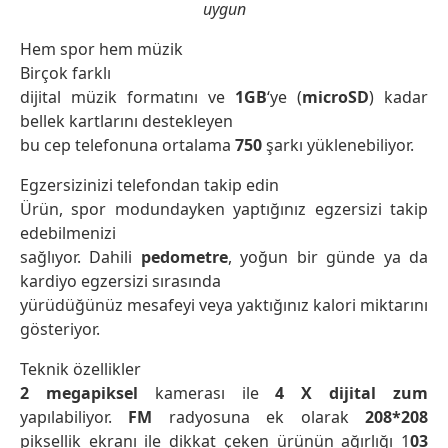
uygun
Hem spor hem müzik
Birçok farklı
dijital müzik formatını ve
1GB
‘ye (
microSD
) kadar
bellek kartlarını destekleyen
bu cep telefonuna ortalama
750
şarkı yüklenebiliyor.
Egzersizinizi telefondan takip edin
Ürün, spor modundayken yaptığınız egzersizi takip
edebilmenizi
sağlıyor. Dahili
pedometre
, yoğun bir günde ya da
kardiyo egzersizi sırasında
yürüdüğünüz mesafeyi veya yaktığınız kalori miktarını
gösteriyor.
Teknik özellikler
2 megapiksel
kamerası ile
4 X dijital zum
yapılabiliyor.
FM
radyosuna ek olarak
208*208
piksellik ekranı ile dikkat çeken ürünün ağırlığı 1
03