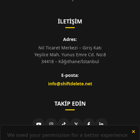
İLETIŞIM
Adres:
Nil Ticaret Merkezi – Giriş Katı
Yeşilce Mah. Yunus Emre Cd. No:8
34418 – Kâğıthane/İstanbul
E-posta:
info@shiftdelete.net
TAKIP EDIN