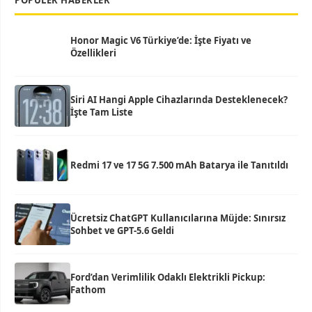
POPÜLER HABERLER
Honor Magic V6 Türkiye’de: İşte Fiyatı ve
Özellikleri
Siri AI Hangi Apple Cihazlarında Desteklenecek?
İşte Tam Liste
Redmi 17 ve 17 5G 7.500 mAh Batarya ile Tanıtıldı
Ücretsiz ChatGPT Kullanıcılarına Müjde: Sınırsız
Sohbet ve GPT-5.6 Geldi
Ford’dan Verimlilik Odaklı Elektrikli Pickup:
Fathom