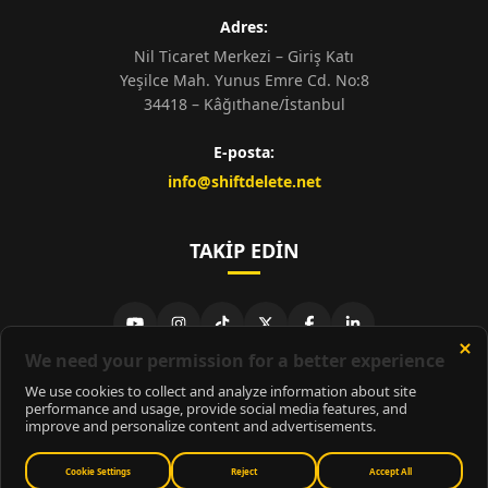
Adres:
Nil Ticaret Merkezi – Giriş Katı
Yeşilce Mah. Yunus Emre Cd. No:8
34418 – Kâğıthane/İstanbul
E-posta:
info@shiftdelete.net
TAKIP EDIN
© 2026
ShiftDelete.Net
- Tüm hakları saklıdır.
ShiftDelete.Net, İnternet Medyası ve Bilişim Muhabirleri Derneği