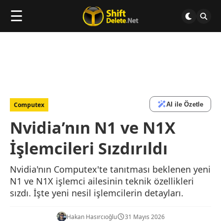
☰
AI ile Özetle
Computex
Nvidia’nın N1 ve N1X
İşlemcileri Sızdırıldı
Nvidia'nın Computex'te tanıtması beklenen yeni
N1 ve N1X işlemci ailesinin teknik özellikleri
sızdı. İşte yeni nesil işlemcilerin detayları.
Hakan Hasırcıoğlu
31 Mayıs 2026