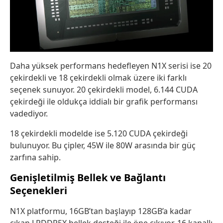
Daha yüksek performans hedefleyen N1X serisi ise 20
çekirdekli ve 18 çekirdekli olmak üzere iki farklı
seçenek sunuyor. 20 çekirdekli model, 6.144 CUDA
çekirdeği ile oldukça iddialı bir grafik performansı
vadediyor.
18 çekirdekli modelde ise 5.120 CUDA çekirdeği
bulunuyor. Bu çipler, 45W ile 80W arasında bir güç
zarfına sahip.
Genişletilmiş Bellek ve Bağlantı
Seçenekleri
N1X platformu, 16GB’tan başlayıp 128GB’a kadar
çıkan LPDDR5X bellek desteği ile öne çıkıyor. 16 kanallı