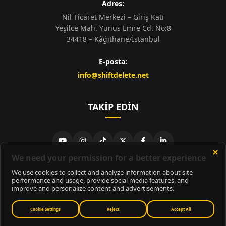
Adres:
Nil Ticaret Merkezi – Giriş Katı
Yeşilce Mah. Yunus Emre Cd. No:8
34418 – Kâğıthane/İstanbul
E-posta:
info@shiftdelete.net
TAKIP EDIN
© 2026
ShiftDelete.Net
- Tüm hakları saklıdır.
ShiftDelete.Net, İnternet Medyası ve Bilişim Muhabirleri Derneği
üyesidir.