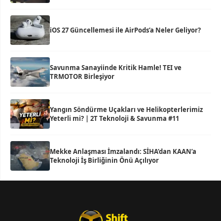
iOS 27 Güncellemesi ile AirPods’a Neler Geliyor?
Savunma Sanayiinde Kritik Hamle! TEI ve
TRMOTOR Birleşiyor
Yangın Söndürme Uçakları ve Helikopterlerimiz
Yeterli mi? | 2T Teknoloji & Savunma #11
Mekke Anlaşması İmzalandı: SİHA’dan KAAN’a
Teknoloji İş Birliğinin Önü Açılıyor