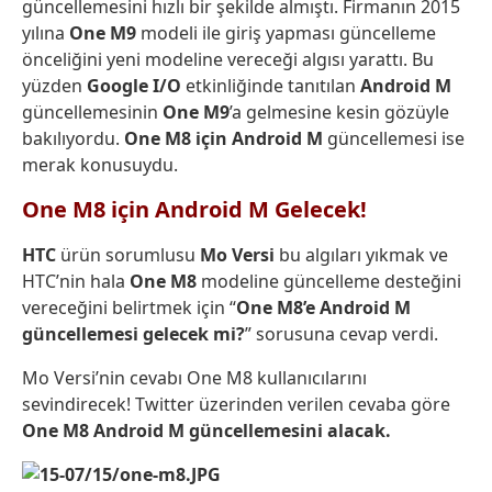
güncellemesini hızlı bir şekilde almıştı. Firmanın 2015
yılına
One M9
modeli ile giriş yapması güncelleme
önceliğini yeni modeline vereceği algısı yarattı. Bu
yüzden
Google I/O
etkinliğinde tanıtılan
Android M
güncellemesinin
One M9
’a gelmesine kesin gözüyle
bakılıyordu.
One M8
için Android M
güncellemesi ise
merak konusuydu.
One M8 için Android M Gelecek!
HTC
ürün sorumlusu
Mo
Versi
bu algıları yıkmak ve
HTC’nin hala
One
M8
modeline güncelleme desteğini
vereceğini belirtmek için “
One M8’e Android M
güncellemesi gelecek mi?
” sorusuna cevap verdi.
Mo Versi’nin cevabı One M8 kullanıcılarını
sevindirecek! Twitter üzerinden verilen cevaba göre
One M8 Android M güncellemesini alacak.