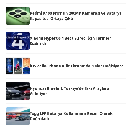
Redmi K100 Pro’nun 200MP Kamerası ve Batarya
Kapasitesi Ortaya Çıktı
Xiaomi HyperOS 4 Beta Süreci İçin Tarihler
Sızdırıldı
iOS 27 ile iPhone Kilit Ekranında Neler Değişiyor?
Hyundai Bluelink Türkiye’de Eski Araçlara
Gelmiyor
Togg LFP Batarya Kullanımını Resmi Olarak
Doğruladı