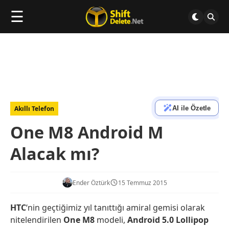
☰
AI ile Özetle
Akıllı Telefon
One M8 Android M
Alacak mı?
Ender Öztürk
15 Temmuz 2015
HTC
‘nin geçtiğimiz yıl tanıttığı amiral gemisi olarak
nitelendirilen
One
M8
modeli,
Android 5.0 Lollipop