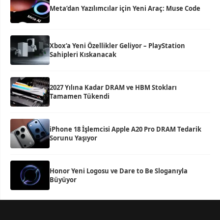
Meta’dan Yazılımcılar için Yeni Araç: Muse Code
Xbox’a Yeni Özellikler Geliyor – PlayStation
Sahipleri Kıskanacak
2027 Yılına Kadar DRAM ve HBM Stokları
Tamamen Tükendi
iPhone 18 İşlemcisi Apple A20 Pro DRAM Tedarik
Sorunu Yaşıyor
Honor Yeni Logosu ve Dare to Be Sloganıyla
Büyüyor