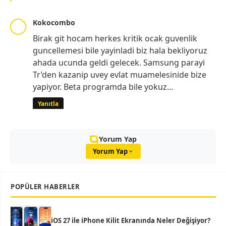
Kokocombo
Birak git hocam herkes kritik ocak guvenlik
guncellemesi bile yayinladi biz hala bekliyoruz
ahada ucunda geldi gelecek. Samsung parayi
Tr’den kazanip uvey evlat muamelesinide bize
yapiyor. Beta programda bile yokuz…
Yanıtla
Yorum Yap
Yorum Yap
POPÜLER HABERLER
iOS 27 ile iPhone Kilit Ekranında Neler Değişiyor?