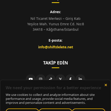
Adres:
Nil Ticaret Merkezi – Giriş Katı
Yeşilce Mah. Yunus Emre Cd. No:8
34418 – Kâğıthane/İstanbul
E-posta:
info@shiftdelete.net
TAKIP EDIN
© 2026
ShiftDelete.Net
- Tüm hakları saklıdır.