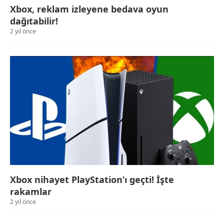
Xbox, reklam izleyene bedava oyun
dağıtabilir!
2 yıl önce
Xbox nihayet PlayStation’ı geçti! İşte
rakamlar
2 yıl önce