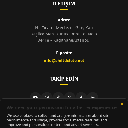
İLETIŞIM
Adres:
Nil Ticaret Merkezi – Giriş Katı
Yeşilce Mah. Yunus Emre Cd. No:8
34418 – Kâğıthane/İstanbul
E-posta:
info@shiftdelete.net
TAKIP EDIN