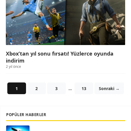
Xbox’tan yıl sonu fırsatı! Yüzlerce oyunda
indirim
2 yıl önce
1
2
3
…
13
Sonraki →
POPÜLER HABERLER