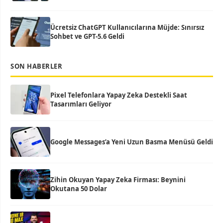
Ücretsiz ChatGPT Kullanıcılarına Müjde: Sınırsız
Sohbet ve GPT-5.6 Geldi
SON HABERLER
Pixel Telefonlara Yapay Zeka Destekli Saat
Tasarımları Geliyor
Google Messages’a Yeni Uzun Basma Menüsü Geldi
Zihin Okuyan Yapay Zeka Firması: Beynini
Okutana 50 Dolar