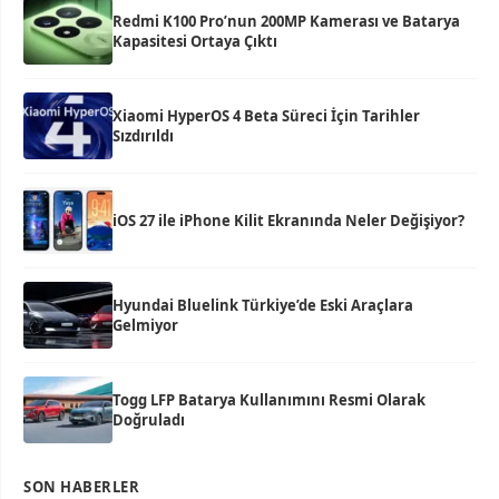
Redmi K100 Pro’nun 200MP Kamerası ve Batarya
Kapasitesi Ortaya Çıktı
Xiaomi HyperOS 4 Beta Süreci İçin Tarihler
Sızdırıldı
iOS 27 ile iPhone Kilit Ekranında Neler Değişiyor?
Hyundai Bluelink Türkiye’de Eski Araçlara
Gelmiyor
Togg LFP Batarya Kullanımını Resmi Olarak
Doğruladı
SON HABERLER