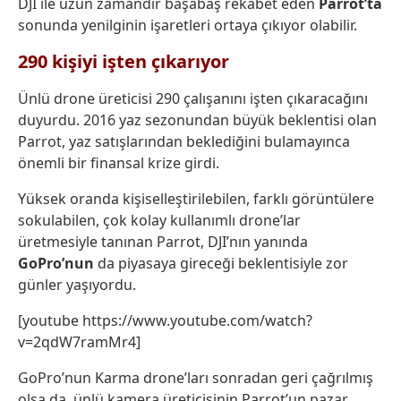
DJI ile uzun zamandır başabaş rekabet eden
Parrot’ta
sonunda yenilginin işaretleri ortaya çıkıyor olabilir.
290 kişiyi işten çıkarıyor
Ünlü drone üreticisi 290 çalışanını işten çıkaracağını
duyurdu. 2016 yaz sezonundan büyük beklentisi olan
Parrot, yaz satışlarından beklediğini bulamayınca
önemli bir finansal krize girdi.
Yüksek oranda kişiselleştirilebilen, farklı görüntülere
sokulabilen, çok kolay kullanımlı drone’lar
üretmesiyle tanınan Parrot, DJI’nın yanında
GoPro’nun
da piyasaya gireceği beklentisiyle zor
günler yaşıyordu.
[youtube https://www.youtube.com/watch?
v=2qdW7ramMr4]
GoPro’nun Karma drone’ları sonradan geri çağrılmış
olsa da, ünlü kamera üreticisinin Parrot’un pazar