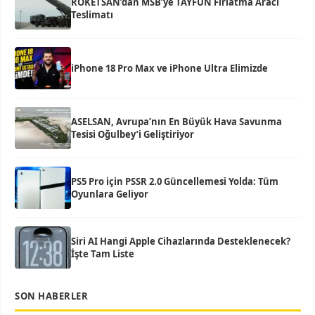
ROKETSAN’dan MSB’ye TAYFUN Fırlatma Aracı
Teslimatı
iPhone 18 Pro Max ve iPhone Ultra Elimizde
ASELSAN, Avrupa’nın En Büyük Hava Savunma
Tesisi Oğulbey’i Geliştiriyor
PS5 Pro için PSSR 2.0 Güncellemesi Yolda: Tüm
Oyunlara Geliyor
Siri AI Hangi Apple Cihazlarında Desteklenecek?
İşte Tam Liste
SON HABERLER