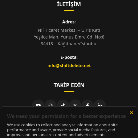
İLETIŞIM
Adres:
Nil Ticaret Merkezi – Giriş Katı
Yeşilce Mah. Yunus Emre Cd. No:8
34418 – Kâğıthane/İstanbul
E-posta:
info@shiftdelete.net
TAKIP EDIN