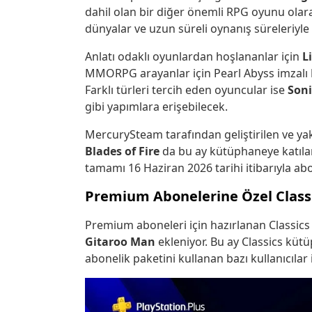
dahil olan bir diğer önemli RPG oyunu olara
dünyalar ve uzun süreli oynanış süreleriyle 
Anlatı odaklı oyunlardan hoşlananlar için
L
MMORPG arayanlar için Pearl Abyss imzalı
Farklı türleri tercih eden oyuncular ise
Son
gibi yapımlara erişebilecek.
MercurySteam tarafından geliştirilen ve y
Blades of Fire
da bu ay kütüphaneye katılan
tamamı 16 Haziran 2026 tarihi itibarıyla abo
Premium Abonelerine Özel Classi
Premium aboneleri için hazırlanan Classics
Gitaroo Man
ekleniyor. Bu ay Classics küt
abonelik paketini kullanan bazı kullanıcılar iç