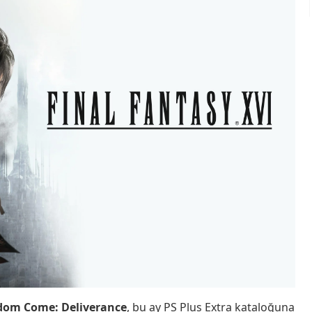
dom Come: Deliverance
, bu ay PS Plus Extra kataloğuna