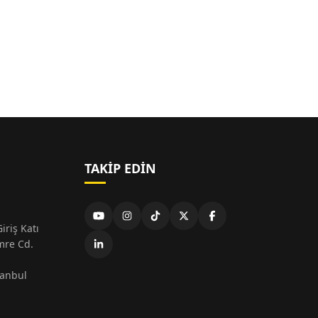
TAKIP EDIN
iriş Katı
mre Cd.
tanbul