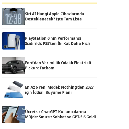
Siri AI Hangi Apple Cihazlarında
Desteklenecek? İşte Tam Liste
PlayStation 6’nın Performansı
Sızdırıldı: PS5’ten İki Kat Daha Hızlı
Ford’dan Verimlilik Odaklı Elektrikli
Pickup: Fathom
En Az 6 Yeni Model: Nothing’den 2027
için İddialı Büyüme Planı
Ücretsiz ChatGPT Kullanıcılarına
Müjde: Sınırsız Sohbet ve GPT-5.6 Geldi