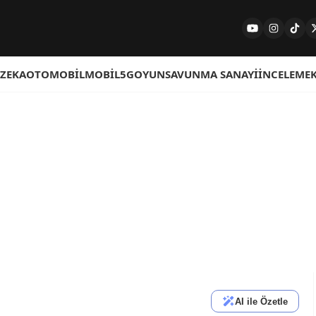
 ZEKA
OTOMOBIL
MOBIL
5G
OYUN
SAVUNMA SANAYI
İNCELEME
AI ile Özetle