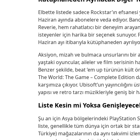
Elbette listede sadece Rockstar’ın efsanesi 
Haziran ayında abonelere veda ediyor. Ban
Reverie, hem rahatlatıcı bir deneyim aray
isteyenler için harika bir seçenek sunuyor.
Haziran ayı itibarıyla kütüphaneden ayrılıyo
Aksiyon, mizah ve bulmaca unsurlarını bir a
yaştaki oyuncular, aileler ve film serisinin
Benzer şekilde, beat ’em up türünün kült ör
The World: The Game – Complete Edition da y
karşımıza çıkıyor. Ubisoft’un yayıncılığını ü
yapısı ve retro tarzı müzikleriyle geniş bir h
Liste Kesin mi Yoksa Genişleyece
Şu an için Asya bölgelerindeki PlayStation
liste, genellikle tüm dünya için ortak bir s
Türkiye) mağazalarının da aynı takvimi izl