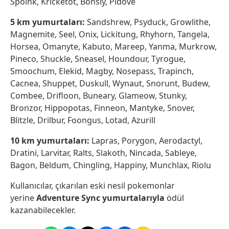
Spoink, Kricketot, Bonsly, Pidove
5 km yumurtaları:
Sandshrew, Psyduck, Growlithe,
Magnemite, Seel, Onix, Lickitung, Rhyhorn, Tangela,
Horsea, Omanyte, Kabuto, Mareep, Yanma, Murkrow,
Pineco, Shuckle, Sneasel, Houndour, Tyrogue,
Smoochum, Elekid, Magby, Nosepass, Trapinch,
Cacnea, Shuppet, Duskull, Wynaut, Snorunt, Budew,
Combee, Drifloon, Buneary, Glameow, Stunky,
Bronzor, Hippopotas, Finneon, Mantyke, Snover,
Blitzle, Drilbur, Foongus, Lotad, Azurill
10 km yumurtaları:
Lapras, Porygon, Aerodactyl,
Dratini, Larvitar, Ralts, Slakoth, Nincada, Sableye,
Bagon, Beldum, Chingling, Happiny, Munchlax, Riolu
Kullanıcılar, çıkarılan eski nesil pokemonlar
yerine
Adventure Sync yumurtalarıyla
ödül
kazanabilecekler.