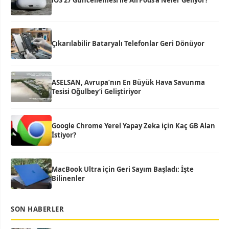
iOS 27 Güncellemesi ile AirPods’a Neler Geliyor?
Çıkarılabilir Bataryalı Telefonlar Geri Dönüyor
ASELSAN, Avrupa’nın En Büyük Hava Savunma
Tesisi Oğulbey’i Geliştiriyor
Google Chrome Yerel Yapay Zeka için Kaç GB Alan
İstiyor?
MacBook Ultra için Geri Sayım Başladı: İşte
Bilinenler
SON HABERLER