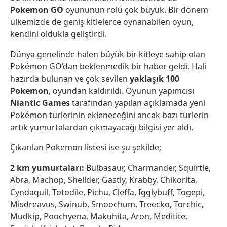
Pokemon GO
oyununun rolü çok büyük. Bir dönem
ülkemizde de geniş kitlelerce oynanabilen oyun,
kendini oldukla geliştirdi.
Dünya genelinde halen büyük bir kitleye sahip olan
Pokémon GO’dan beklenmedik bir haber geldi. Hali
hazırda bulunan ve çok sevilen
yaklaşık 100
Pokemon
, oyundan kaldırıldı. Oyunun yapımcısı
Niantic Games
tarafından yapılan açıklamada yeni
Pokémon türlerinin ekleneceğini ancak bazı türlerin
artık yumurtalardan çıkmayacağı bilgisi yer aldı.
Çıkarılan Pokemon listesi ise şu şekilde;
2 km yumurtaları:
Bulbasaur, Charmander, Squirtle,
Abra, Machop, Shellder, Gastly, Krabby, Chikorita,
Cyndaquil, Totodile, Pichu, Cleffa, Igglybuff, Togepi,
Misdreavus, Swinub, Smoochum, Treecko, Torchic,
Mudkip, Poochyena, Makuhita, Aron, Meditite,