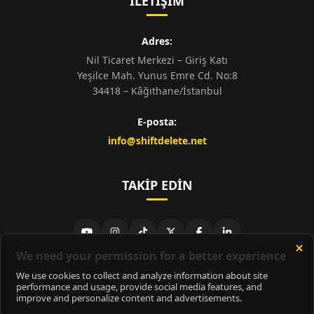
İLETIŞIM
Adres:
Nil Ticaret Merkezi – Giriş Katı
Yeşilce Mah. Yunus Emre Cd. No:8
34418 – Kâğıthane/İstanbul
E-posta:
info@shiftdelete.net
TAKIP EDIN