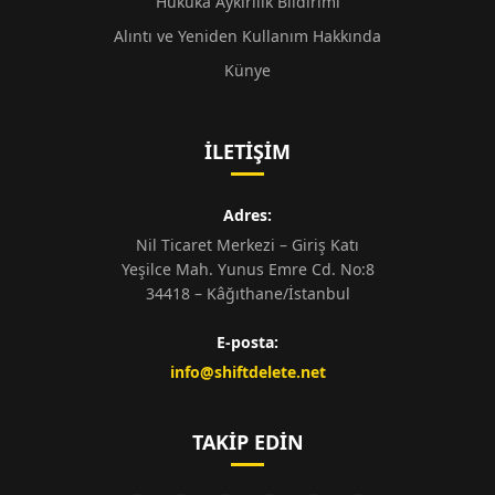
Hukuka Aykırılık Bildirimi
Alıntı ve Yeniden Kullanım Hakkında
Künye
İLETIŞIM
Adres:
Nil Ticaret Merkezi – Giriş Katı
Yeşilce Mah. Yunus Emre Cd. No:8
34418 – Kâğıthane/İstanbul
E-posta:
info@shiftdelete.net
TAKIP EDIN