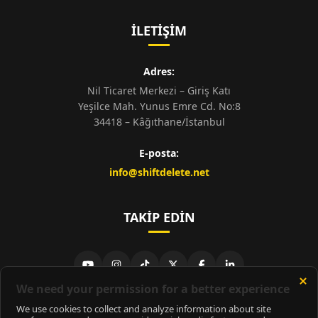
İLETIŞIM
Adres:
Nil Ticaret Merkezi – Giriş Katı
Yeşilce Mah. Yunus Emre Cd. No:8
34418 – Kâğıthane/İstanbul
E-posta:
info@shiftdelete.net
TAKIP EDIN