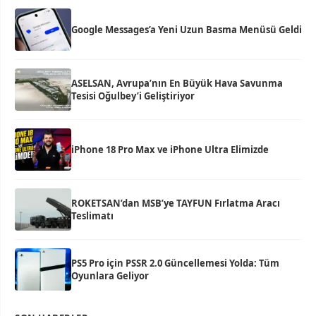
Google Messages’a Yeni Uzun Basma Menüsü Geldi
ASELSAN, Avrupa’nın En Büyük Hava Savunma
Tesisi Oğulbey’i Geliştiriyor
iPhone 18 Pro Max ve iPhone Ultra Elimizde
ROKETSAN’dan MSB’ye TAYFUN Fırlatma Aracı
Teslimatı
PS5 Pro için PSSR 2.0 Güncellemesi Yolda: Tüm
Oyunlara Geliyor