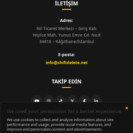
İLETIŞIM
Adres:
Nil Ticaret Merkezi – Giriş Katı
Yeşilce Mah. Yunus Emre Cd. No:8
34418 – Kâğıthane/İstanbul
E-posta:
info@shiftdelete.net
TAKIP EDIN