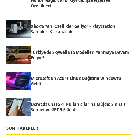
Honor Magic V6 Türkiye’de: İşte Fiyatı ve
Özellikleri
Xbox’a Yeni Özellikler Geliyor – PlayStation
Sahipleri Kıskanacak
Türkiye’de Skywell ET5 Modelleri Yanmaya Devam
Ediyor!
Microsoft’un Azure Linux Dağıtımı Windows’a
Geldi
Ücretsiz ChatGPT Kullanıcılarına Müjde: Sınırsız
Sohbet ve GPT-5.6 Geldi
SON HABERLER