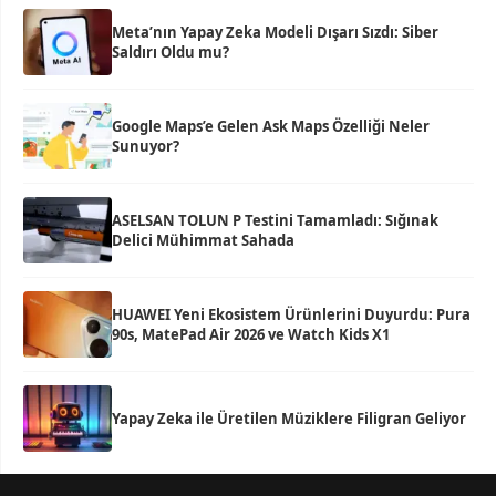
Meta’nın Yapay Zeka Modeli Dışarı Sızdı: Siber
Saldırı Oldu mu?
Google Maps’e Gelen Ask Maps Özelliği Neler
Sunuyor?
ASELSAN TOLUN P Testini Tamamladı: Sığınak
Delici Mühimmat Sahada
HUAWEI Yeni Ekosistem Ürünlerini Duyurdu: Pura
90s, MatePad Air 2026 ve Watch Kids X1
Yapay Zeka ile Üretilen Müziklere Filigran Geliyor