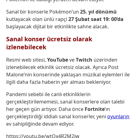
Sanal bir konserle Pokémon’un
25. yıl dönümü
kutlayacak olan ünlü r
apçi
27 Şubat saat 19: 00’da
başlayacak dijital bir etkinlikte sahne alacak.
Sanal konser ücretsiz olarak
izlenebilecek
Resmi web sitesi,
YouTube
ve
Twitch
üzerinden
izlenebilecek etkinlik ücretsiz olacak. Ayrıca Post
Malone’nin konserinde yaklaşan müzikal eylemleri ile
ilgili daha fazla haberin yer alması bekleniyor.
Pandemi sebebi ile canlı etkinliklerin
gerçekleştirilememesi, sanal konserlere olan talebi
her geçen gün artıyor. Daha önce
Fortnite
‘ın
gerçekleştirdiği iddialı sanal konserler, yeni
oyunların
ev sahipliğinde devam ediyor.
https://youtu.be/wtQx4R2M2iw