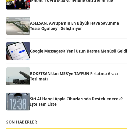
iPhone 18 Pro Max ve iPhone Ultra Elimizde
ASELSAN, Avrupa’nın En Büyük Hava Savunma
Tesisi Oğulbey’i Geliştiriyor
Google Messages’a Yeni Uzun Basma Menüsü Geldi
ROKETSAN’dan MSB’ye TAYFUN Fırlatma Aracı
Teslimatı
Siri AI Hangi Apple Cihazlarında Desteklenecek?
İşte Tam Liste
SON HABERLER