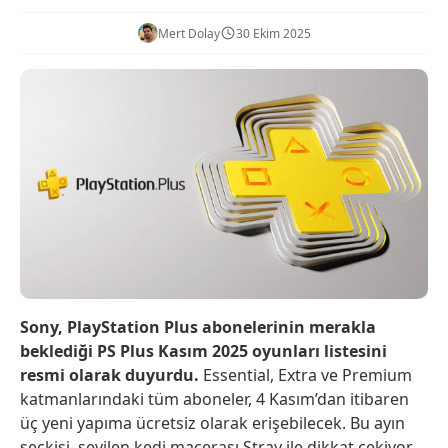
Mert Dolay
30 Ekim 2025
Sony, PlayStation Plus abonelerinin merakla
beklediği PS Plus Kasım 2025 oyunları listesini
resmi olarak duyurdu.
Essential, Extra ve Premium
katmanlarındaki tüm aboneler, 4 Kasım’dan itibaren
üç yeni yapıma ücretsiz olarak erişebilecek. Bu ayın
seçkisi, sevilen kedi macerası Stray ile dikkat çekiyor.