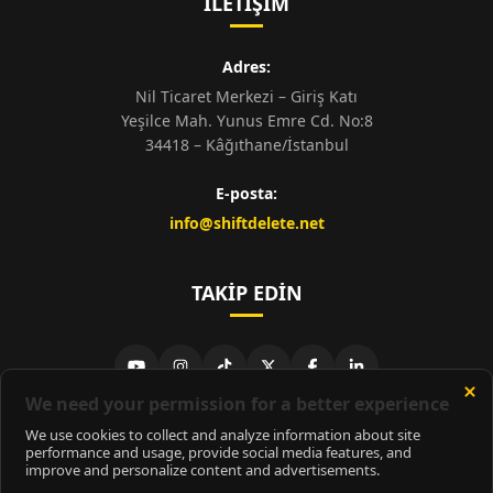
İLETIŞIM
Adres:
Nil Ticaret Merkezi – Giriş Katı
Yeşilce Mah. Yunus Emre Cd. No:8
34418 – Kâğıthane/İstanbul
E-posta:
info@shiftdelete.net
TAKIP EDIN