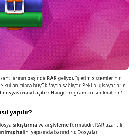
uzantılarının başında
RAR
geliyor. İşletim sistemlerinin
yle kullanıcılara büyük fayda sağlıyor. Peki bilgisayarların
 dosyası nasıl açılır
? Hangi program kullanılmalıdır?
ıl yapılır?
 dosya
sıkıştırma
ve
arşivleme
formatıdır. RAR uzantılı
ırılmış hali
ni yapısında barındırır. Dosyalar