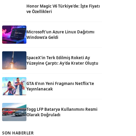
Honor Magic V6 Türkiye’de: İşte Fiyatı
ve Özellikleri
Microsoft’un Azure Linux Dağıtımı
Windows’a Geldi
SpaceX’in Terk Edilmiş Roketi Ay
Yüzeyine Çarptı: Ay’da Krater Oluştu
GTA 6’nın Yeni Fragmanı Netflix’te
Yayınlanacak
Togg LFP Batarya Kullanımını Resmi
Olarak Doğruladı
SON HABERLER