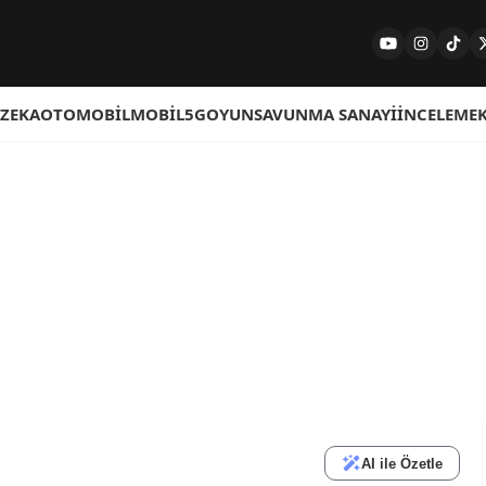
 ZEKA
OTOMOBIL
MOBIL
5G
OYUN
SAVUNMA SANAYI
İNCELEME
AI ile Özetle