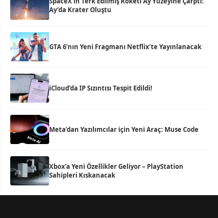
SpaceX’in Terk Edilmiş Roketi Ay Yüzeyine Çarptı:
Ay’da Krater Oluştu
GTA 6’nın Yeni Fragmanı Netflix’te Yayınlanacak
iCloud’da IP Sızıntısı Tespit Edildi!
Meta’dan Yazılımcılar için Yeni Araç: Muse Code
Xbox’a Yeni Özellikler Geliyor – PlayStation
Sahipleri Kıskanacak