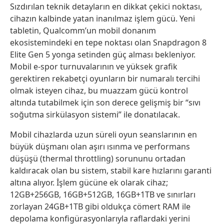
Sızdırılan teknik detayların en dikkat çekici noktası,
cihazın kalbinde yatan inanılmaz işlem gücü. Yeni
tabletin, Qualcomm’un mobil donanım
ekosistemindeki en tepe noktası olan Snapdragon 8
Elite Gen 5 yonga setinden güç alması bekleniyor.
Mobil e-spor turnuvalarının ve yüksek grafik
gerektiren rekabetçi oyunların bir numaralı tercihi
olmak isteyen cihaz, bu muazzam gücü kontrol
altında tutabilmek için son derece gelişmiş bir “sıvı
soğutma sirkülasyon sistemi” ile donatılacak.
Mobil cihazlarda uzun süreli oyun seanslarının en
büyük düşmanı olan aşırı ısınma ve performans
düşüşü (thermal throttling) sorununu ortadan
kaldıracak olan bu sistem, stabil kare hızlarını garanti
altına alıyor. İşlem gücüne ek olarak cihaz;
12GB+256GB, 16GB+512GB, 16GB+1TB ve sınırları
zorlayan 24GB+1TB gibi oldukça cömert RAM ile
depolama konfigürasyonlarıyla raflardaki yerini