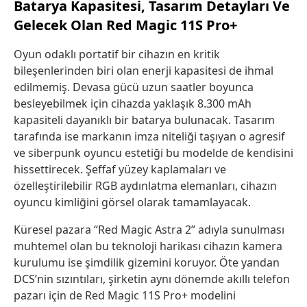
Batarya Kapasitesi, Tasarım Detayları Ve
Gelecek Olan Red Magic 11S Pro+
Oyun odaklı portatif bir cihazın en kritik
bileşenlerinden biri olan enerji kapasitesi de ihmal
edilmemiş. Devasa gücü uzun saatler boyunca
besleyebilmek için cihazda yaklaşık 8.300 mAh
kapasiteli dayanıklı bir batarya bulunacak. Tasarım
tarafında ise markanın imza niteliği taşıyan o agresif
ve siberpunk oyuncu estetiği bu modelde de kendisini
hissettirecek. Şeffaf yüzey kaplamaları ve
özelleştirilebilir RGB aydınlatma elemanları, cihazın
oyuncu kimliğini görsel olarak tamamlayacak.
Küresel pazara “Red Magic Astra 2” adıyla sunulması
muhtemel olan bu teknoloji harikası cihazın kamera
kurulumu ise şimdilik gizemini koruyor. Öte yandan
DCS’nin sızıntıları, şirketin aynı dönemde akıllı telefon
pazarı için de Red Magic 11S Pro+ modelini