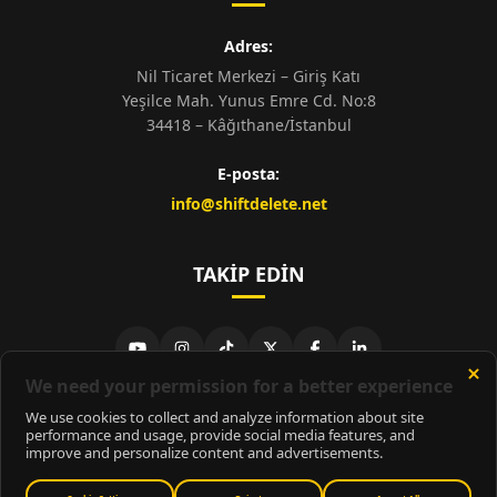
Adres:
Nil Ticaret Merkezi – Giriş Katı
Yeşilce Mah. Yunus Emre Cd. No:8
34418 – Kâğıthane/İstanbul
E-posta:
info@shiftdelete.net
TAKIP EDIN
© 2026
ShiftDelete.Net
- Tüm hakları saklıdır.