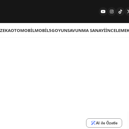
 ZEKA
OTOMOBIL
MOBIL
5G
OYUN
SAVUNMA SANAYI
İNCELEME
AI ile Özetle