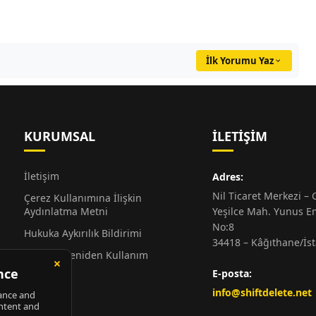
İlk Yorumu Yaz
KURUMSAL
İLETIŞIM
İletişim
Adres:
Nil Ticaret Merkezi – G
Çerez Kullanımına İlişkin
Aydınlatma Metni
Yeşilce Mah. Yunus E
No:8
Hukuka Aykırılık Bildirimi
34418 – Kâğıthane/İs
Alıntı ve Yeniden Kullanım
Hakkında
E-posta:
Künye
info@shiftdelete.net