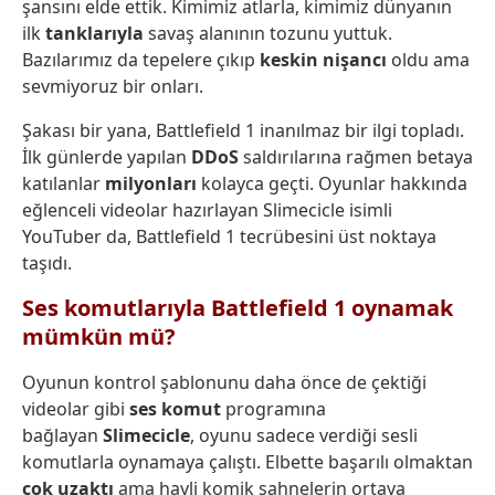
şansını elde ettik. Kimimiz atlarla, kimimiz dünyanın
ilk
tanklarıyla
savaş alanının tozunu yuttuk.
Bazılarımız da tepelere çıkıp
keskin nişancı
oldu ama
sevmiyoruz bir onları.
Şakası bir yana, Battlefield 1 inanılmaz bir ilgi topladı.
İlk günlerde yapılan
DDoS
saldırılarına rağmen betaya
katılanlar
milyonları
kolayca geçti. Oyunlar hakkında
eğlenceli videolar hazırlayan Slimecicle isimli
YouTuber da, Battlefield 1 tecrübesini üst noktaya
taşıdı.
Ses komutlarıyla Battlefield 1 oynamak
mümkün mü?
Oyunun kontrol şablonunu daha önce de çektiği
videolar gibi
ses komut
programına
bağlayan
Slimecicle
, oyunu sadece verdiği sesli
komutlarla oynamaya çalıştı. Elbette başarılı olmaktan
çok uzaktı
ama hayli komik sahnelerin ortaya