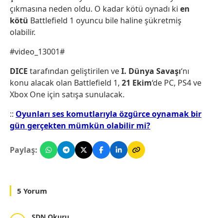
çıkmasına neden oldu. O kadar kötü oynadı ki
en
kötü
Battlefield 1 oyuncu bile haline şükretmiş
olabilir.
#video_13001#
DICE
tarafından geliştirilen ve
I. Dünya Savaşı
‘nı
konu alacak olan Battlefield 1,
21 Ekim
‘de PC, PS4 ve
Xbox One için satışa sunulacak.
::
Oyunları ses komutlarıyla özgürce oynamak bir
gün gerçekten mümkün olabilir mi?
Paylaş:
5 Yorum
SDN Okuru