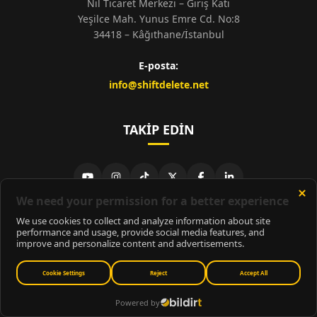
Nil Ticaret Merkezi – Giriş Katı
Yeşilce Mah. Yunus Emre Cd. No:8
34418 – Kâğıthane/İstanbul
E-posta:
info@shiftdelete.net
TAKIP EDIN
© 2026
ShiftDelete.Net
- Tüm hakları saklıdır.
ShiftDelete.Net, İnternet Medyası ve Bilişim Muhabirleri Derneği
üyesidir.