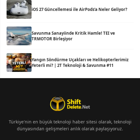
iOS 27 Güncellemesi ile AirPods’a Neler Geliyor?
Savunma Sanayiinde Kritik Hamle! TEI ve
TRMOTOR Birleşiyor
Yangın Söndürme Uçakları ve Helikopterlerimiz
Yeterli mi? | 2T Teknoloji & Savunma #11
Türkiye'nin en büyük teknoloji haber sitesi olarak, teknoloji
dünyasından gelişmeleri anlık olarak paylaşıyoruz.