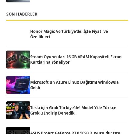
SON HABERLER
Honor Magic V6 Türkiye’de: İşte Fiyatı ve
Özellikleri
Steam Oyuncuları 16 GB VRAM Kapasiteli Ekran
Kartlarına Yöneliyor
Microsoft’un Azure Linux Dağıtımı Windows’a
Geldi
Tesla için Grok Türkiye’de! Model Y’de Türkçe
Grok’u İndirip Denedik
ASUS ProArt GeForce RTX 5090 Duyuruldu: İşte