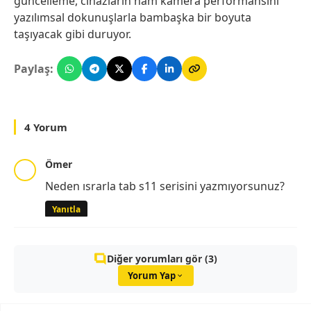
güncelleme, cihazların ham kamera performansını
yazılımsal dokunuşlarla bambaşka bir boyuta
taşıyacak gibi duruyor.
Paylaş:
4 Yorum
Ömer
Neden ısrarla tab s11 serisini yazmıyorsunuz?
Yanıtla
Diğer yorumları gör (3)
Yorum Yap