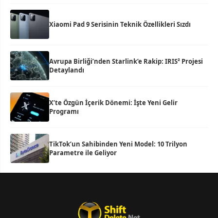
Xiaomi Pad 9 Serisinin Teknik Özellikleri Sızdı
Avrupa Birliği’nden Starlink’e Rakip: IRIS² Projesi
Detaylandı
X’te Özgün İçerik Dönemi: İşte Yeni Gelir
Programı
TikTok’un Sahibinden Yeni Model: 10 Trilyon
Parametre ile Geliyor