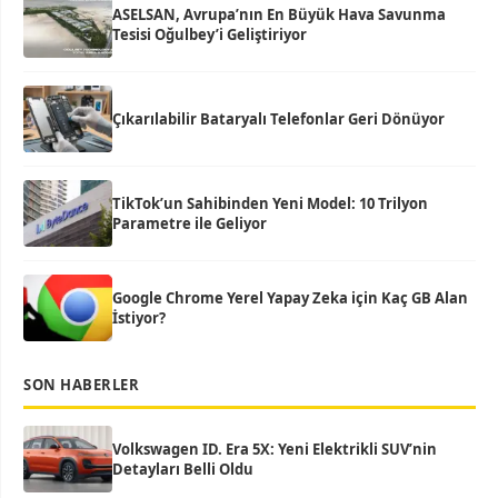
ASELSAN, Avrupa’nın En Büyük Hava Savunma
Tesisi Oğulbey’i Geliştiriyor
Çıkarılabilir Bataryalı Telefonlar Geri Dönüyor
TikTok’un Sahibinden Yeni Model: 10 Trilyon
Parametre ile Geliyor
Google Chrome Yerel Yapay Zeka için Kaç GB Alan
İstiyor?
SON HABERLER
Volkswagen ID. Era 5X: Yeni Elektrikli SUV’nin
Detayları Belli Oldu