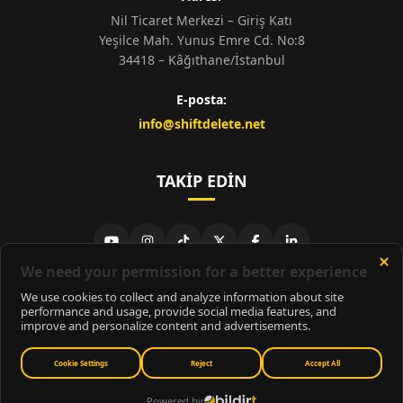
Nil Ticaret Merkezi – Giriş Katı
Yeşilce Mah. Yunus Emre Cd. No:8
34418 – Kâğıthane/İstanbul
E-posta:
info@shiftdelete.net
TAKIP EDIN
© 2026
ShiftDelete.Net
- Tüm hakları saklıdır.
ShiftDelete.Net, İnternet Medyası ve Bilişim Muhabirleri Derneği
üyesidir.