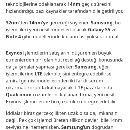
teknolojilerine odaklanarak
14nm
geçiş sürecini
hızlandırdığı, bazı kaynaklar tarafından dile getiriliyor.
32nm
‘den
14nm’ye
geçeceği söylenen
Samsung
, bu
işlemcileri yeni nesil modelleri olacak
Galaxy S5
ve
Note 4
gibi modellerinde kullanması yüksek ihtimal.
Exynos
işlemcilerin satışlarını düşüren en büyük
etmenlerden biri olan hücresel ağ desteği konusunda
da çalışmalar yapması gereken
Samsung
, eğer
işlemcilerine
LTE
teknolojisini entegre edebilirse,
amiral gemisi modellerinden iki farklı sürüm
çıkarmak zorunda kalmayacak.
LTE
pazarlarında
Qualcomm
çözümlerini kullanan firma, yeni nesil
Exynos işlemcilerine bu çözümleri entegre edebilir.
İddialar biraz gerçekçilikten uzak olsa da, imkansız
değil. Pek çok işlemci üreten silikon devleri bile 14nm
seviyesine inememişken,
Samsung’un
doğrudan