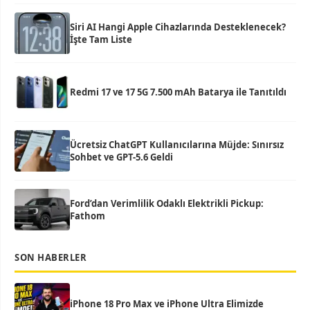
Siri AI Hangi Apple Cihazlarında Desteklenecek?
İşte Tam Liste
Redmi 17 ve 17 5G 7.500 mAh Batarya ile Tanıtıldı
Ücretsiz ChatGPT Kullanıcılarına Müjde: Sınırsız
Sohbet ve GPT-5.6 Geldi
Ford’dan Verimlilik Odaklı Elektrikli Pickup:
Fathom
SON HABERLER
iPhone 18 Pro Max ve iPhone Ultra Elimizde