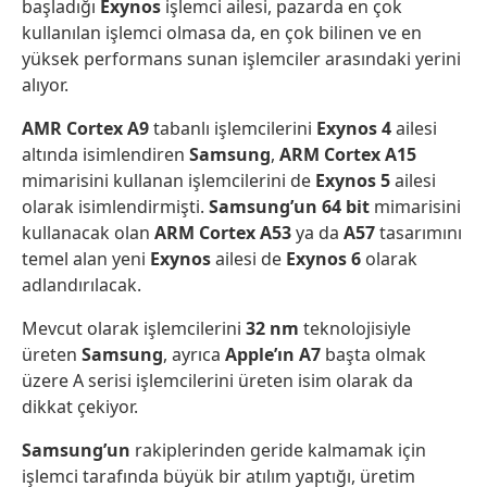
başladığı
Exynos
işlemci ailesi, pazarda en çok
kullanılan işlemci olmasa da, en çok bilinen ve en
yüksek performans sunan işlemciler arasındaki yerini
alıyor.
AMR Cortex A9
tabanlı işlemcilerini
Exynos 4
ailesi
altında isimlendiren
Samsung
,
ARM Cortex A15
mimarisini kullanan işlemcilerini de
Exynos 5
ailesi
olarak isimlendirmişti.
Samsung’un 64 bit
mimarisini
kullanacak olan
ARM Cortex A53
ya da
A57
tasarımını
temel alan yeni
Exynos
ailesi de
Exynos 6
olarak
adlandırılacak.
Mevcut olarak işlemcilerini
32
nm
teknolojisiyle
üreten
Samsung
, ayrıca
Apple’ın
A7
başta olmak
üzere A serisi işlemcilerini üreten isim olarak da
dikkat çekiyor.
Samsung’un
rakiplerinden geride kalmamak için
işlemci tarafında büyük bir atılım yaptığı, üretim