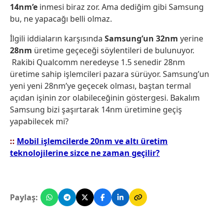
14nm’e
inmesi biraz zor. Ama dediğim gibi Samsung
bu, ne yapacağı belli olmaz.
İlgili iddiaların karşısında
Samsung’un 32nm
yerine
28nm
üretime geçeceği söylentileri de bulunuyor.
Rakibi Qualcomm neredeyse 1.5 senedir 28nm
üretime sahip işlemcileri pazara sürüyor. Samsung’un
yeni yeni 28nm’ye geçecek olması, baştan termal
açıdan işinin zor olabileceğinin göstergesi. Bakalım
Samsung bizi şaşırtarak 14nm üretimine geçiş
yapabilecek mi?
::
Mobil işlemcilerde 20nm ve altı üretim
teknolojilerine sizce ne zaman geçilir?
Paylaş: