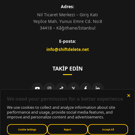
Adres:
Nil Ticaret Merkezi – Giriş Katı
Yeşilce Mah. Yunus Emre Cd. No:8
34418 – Kâğıthane/İstanbul
E-posta:
info@shiftdelete.net
TAKIP EDIN
© 2026
ShiftDelete.Net
- Tüm hakları saklıdır.
ShiftDelete.Net, İnternet Medyası ve Bilişim Muhabirleri Derneği