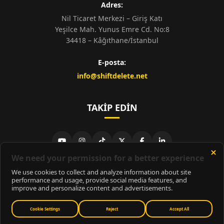
Adres:
Nil Ticaret Merkezi – Giriş Katı
Yeşilce Mah. Yunus Emre Cd. No:8
34418 – Kâğıthane/İstanbul
E-posta:
info@shiftdelete.net
TAKIP EDIN
© 2026
ShiftDelete.Net
- Tüm hakları saklıdır.
ShiftDelete.Net, İnternet Medyası ve Bilişim Muhabirleri Derneği
üyesidir.