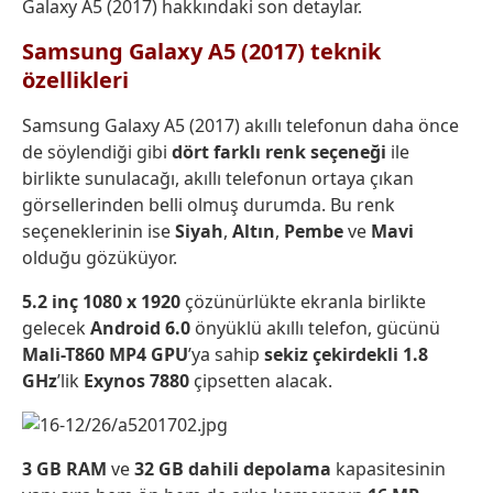
Galaxy A5 (2017) hakkındaki son detaylar.
Samsung Galaxy A5 (2017) teknik
özellikleri
Samsung Galaxy A5 (2017) akıllı telefonun daha önce
de söylendiği gibi
dört farklı renk seçeneği
ile
birlikte sunulacağı, akıllı telefonun ortaya çıkan
görsellerinden belli olmuş durumda. Bu renk
seçeneklerinin ise
Siyah
,
Altın
,
Pembe
ve
Mavi
olduğu gözüküyor.
5.2 inç 1080 x 1920
çözünürlükte ekranla birlikte
gelecek
Android 6.0
önyüklü akıllı telefon, gücünü
Mali-T860 MP4 GPU
’ya sahip
sekiz çekirdekli 1.8
GHz
’lik
Exynos 7880
çipsetten alacak.
3 GB RAM
ve
32 GB dahili depolama
kapasitesinin