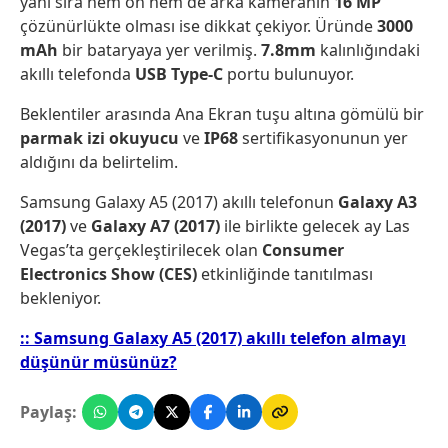
yanı sıra hem ön hem de arka kameranın
16 MP
çözünürlükte olması ise dikkat çekiyor. Üründe
3000
mAh
bir bataryaya yer verilmiş.
7.8mm
kalınlığındaki
akıllı telefonda
USB Type-C
portu bulunuyor.
Beklentiler arasında Ana Ekran tuşu altına gömülü bir
parmak izi okuyucu
ve
IP68
sertifikasyonunun yer
aldığını da belirtelim.
Samsung Galaxy A5 (2017) akıllı telefonun
Galaxy A3
(2017)
ve
Galaxy A7 (2017)
ile birlikte gelecek ay Las
Vegas’ta gerçekleştirilecek olan
Consumer
Electronics Show (CES)
etkinliğinde tanıtılması
bekleniyor.
:: Samsung Galaxy A5 (2017) akıllı telefon almayı
düşünür müsünüz?
Paylaş: