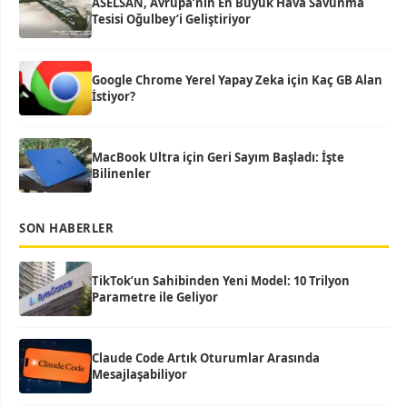
ASELSAN, Avrupa’nın En Büyük Hava Savunma
Tesisi Oğulbey’i Geliştiriyor
Google Chrome Yerel Yapay Zeka için Kaç GB Alan
İstiyor?
MacBook Ultra için Geri Sayım Başladı: İşte
Bilinenler
SON HABERLER
TikTok’un Sahibinden Yeni Model: 10 Trilyon
Parametre ile Geliyor
Claude Code Artık Oturumlar Arasında
Mesajlaşabiliyor