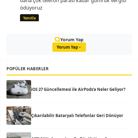
daha çok telefon parası kadar gümrük vergisi
ödüyoruz
Yanıtla
Yorum Yap
Yorum Yap
POPÜLER HABERLER
iOS 27 Güncellemesi ile AirPods’a Neler Geliyor?
Çıkarılabilir Bataryalı Telefonlar Geri Dönüyor