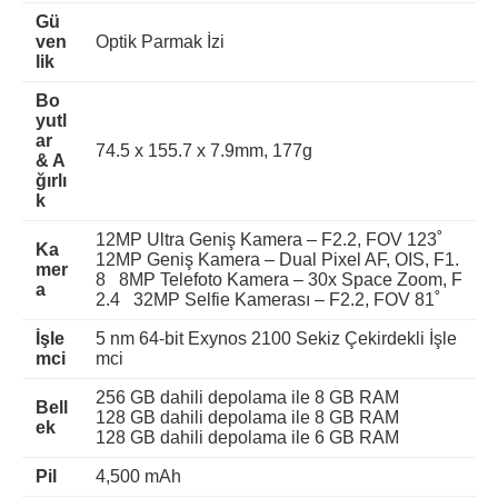
Gü
ven
Optik Parmak İzi
lik
Bo
yutl
ar
74.5 x 155.7 x 7.9mm, 177g
& A
ğırlı
k
12MP Ultra Geniş Kamera – F2.2, FOV 123˚
Ka
12MP Geniş Kamera – Dual Pixel AF, OIS, F1.
mer
8 8MP Telefoto Kamera – 30x Space Zoom, F
a
2.4 32MP Selfie Kamerası – F2.2, FOV 81˚
İşle
5 nm 64-bit Exynos 2100 Sekiz Çekirdekli İşle
mci
mci
256 GB dahili depolama ile 8 GB RAM
Bell
128 GB dahili depolama ile 8 GB RAM
ek
128 GB dahili depolama ile 6 GB RAM
Pil
4,500 mAh