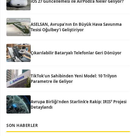
iOS 27 Güncellemesi ile AirPods’a Neler Geliyor?
ASELSAN, Avrupa’nın En Büyük Hava Savunma
Tesisi Oğulbey’i Geliştiriyor
Çıkarılabilir Bataryalı Telefonlar Geri Dönüyor
TikTok’un Sahibinden Yeni Model: 10 Trilyon
Parametre ile Geliyor
Avrupa Birliği’nden Starlink’e Rakip: IRIS² Projesi
Detaylandı
SON HABERLER