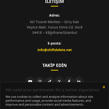
İLETIŞIM
Adres:
Nil Ticaret Merkezi – Giriş Katı
Yeşilce Mah. Yunus Emre Cd. No:8
34418 – Kâğıthane/İstanbul
E-posta:
info@shiftdelete.net
TAKIP EDIN