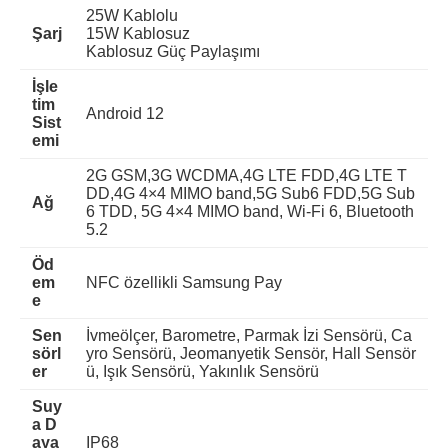
25W Kablolu
Şarj
15W Kablosuz
Kablosuz Güç Paylaşımı
İşle
tim
Android
12
Sist
emi
2G GSM,3G WCDMA,4G LTE FDD,4G LTE T
DD,4G 4×4 MIMO band,5G Sub6 FDD,5G Sub
Ağ
6 TDD, 5G 4×4 MIMO band, Wi-Fi 6, Bluetooth
5.2
Öd
em
NFC özellikli Samsung Pay
e
Sen
İvmeölçer, Barometre, Parmak İzi Sensörü, Ca
sörl
yro Sensörü, Jeomanyetik Sensör, Hall Sensör
er
ü, Işık Sensörü, Yakınlık Sensörü
Suy
a D
aya
IP68