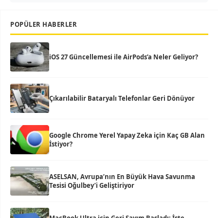
POPÜLER HABERLER
iOS 27 Güncellemesi ile AirPods’a Neler Geliyor?
Çıkarılabilir Bataryalı Telefonlar Geri Dönüyor
Google Chrome Yerel Yapay Zeka için Kaç GB Alan
İstiyor?
ASELSAN, Avrupa’nın En Büyük Hava Savunma
Tesisi Oğulbey’i Geliştiriyor