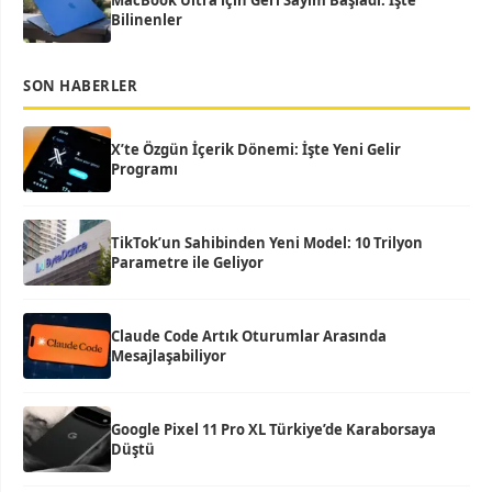
MacBook Ultra için Geri Sayım Başladı: İşte
Bilinenler
SON HABERLER
X’te Özgün İçerik Dönemi: İşte Yeni Gelir
Programı
TikTok’un Sahibinden Yeni Model: 10 Trilyon
Parametre ile Geliyor
Claude Code Artık Oturumlar Arasında
Mesajlaşabiliyor
Google Pixel 11 Pro XL Türkiye’de Karaborsaya
Düştü