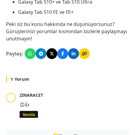
Galaxy Tab S10+ ve Tab S10 Ultra
Galaxy Tab S10 FE ve FE+
Peki siz bu konu hakkında ne düşünüyorsunuz?
Görüşlerinizi yorumlar kısmından bizlerle paylaşmayı
unutmayın!
Paylaş:
1 Yorum
ZINARACET
👏👍
Yanıtla