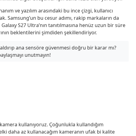
nım ve yazılım arasındaki bu ince çizgi, kullanıcı
acak. Samsung’un bu cesur adımı, rakip markaların da
ir. Galaxy S27 Ultra’nın tanıtılmasına henüz uzun bir süre
rının beklentilerini şimdiden şekillendiriyor.
aldırıp ana sensöre güvenmesi doğru bir karar mı?
 paylaşmayı unutmayın!
 kamera kullanıyoruz. Çoğunlukla kullandığım
lki daha az kullanacağım kameranın ufak bi kalite