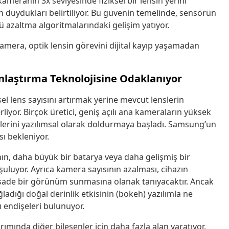
meranın 3x seviyesinde fiziksel bir lensin yerini
duydukları belirtiliyor. Bu güvenin temelinde, sensörün
ü azaltma algoritmalarındaki gelişim yatıyor.
mera, optik lensin görevini dijital kayıp yaşamadan
ınlaştırma Teknolojisine Odaklanıyor
ksel lens sayısını artırmak yerine mevcut lenslerin
iyor. Birçok üretici, geniş açılı ana kameraların yüksek
erini yazılımsal olarak doldurmaya başladı. Samsung’un
ı bekleniyor.
anın, daha büyük bir batarya veya daha gelişmiş bir
şuluyor. Ayrıca kamera sayısının azalması, cihazın
 sade bir görünüm sunmasına olanak tanıyacaktır. Ancak
ağladığı doğal derinlik etkisinin (bokeh) yazılımla ne
ı endişeleri bulunuyor.
arımında diğer bileşenler için daha fazla alan yaratıyor.