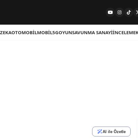
 ZEKA
OTOMOBIL
MOBIL
5G
OYUN
SAVUNMA SANAYI
İNCELEME
AI ile Özetle