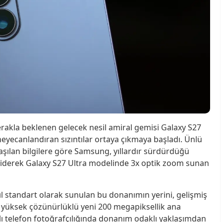
rakla beklenen gelecek nesil amiral gemisi Galaxy S27
eyecanlandıran sızıntılar ortaya çıkmaya başladı. Ünlü
laşılan bilgilere göre Samsung, yıllardır sürdürdüğü
 giderek Galaxy S27 Ultra modelinde 3x optik zoom sunan
l standart olarak sunulan bu donanımın yerini, gelişmiş
e yüksek çözünürlüklü yeni 200 megapiksellik ana
lı telefon fotoğrafçılığında donanım odaklı yaklaşımdan