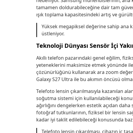
hedefliyor. Samsung mühendislerinin, ana ka
tamamen doldurabileceğine dair tam güven 
ışık toplama kapasitesindeki artış ve gürült
Yüksek megapiksel değerine sahip ana ka
üstleniyor.
Teknoloji Dünyası Sensör İçi Yak
Akıllı telefon pazarındaki genel eğilim, fizi
yeteneklerini maksimize etmek yönünde ilerl
çözünürlüğünü kullanarak ara zoom değerl
Galaxy S27 Ultra ile bu akımın öncüsü olmas
Telefoto lensin çıkarılmasıyla kazanılan al
soğutma sistemi için kullanılabileceği konu
ağırlığını dengelerken estetik açıdan daha
fotoğraf tutkunlarının, fiziksel bir lensin s
kadar iyi taklit edilebileceği konusunda baz
Telefoto lensin çıkarılması, cihazın iç tas