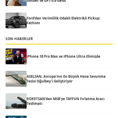
Sohbet ve GPT-5.6 Geldi
Ford’dan Verimlilik Odaklı Elektrikli Pickup:
Fathom
SON HABERLER
iPhone 18 Pro Max ve iPhone Ultra Elimizde
ASELSAN, Avrupa’nın En Büyük Hava Savunma
Tesisi Oğulbey’i Geliştiriyor
ROKETSAN’dan MSB’ye TAYFUN Fırlatma Aracı
Teslimatı