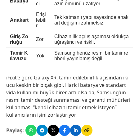
Batarya
ci
azın ömrünü uzatıyor.
Erişi
Tek katmanlı yapı sayesinde anak
Anakart
lebili
art değişimi zahmetsiz.
r
Giriş Zo
Cihazın ilk açılış aşaması oldukça
Zor
rluğu
uğraştırıcı ve riskli.
Tamir K
Samsung henüz resmi bir tamir re
Yok
ılavuzu
hberi yayınlamış değil.
iFixit’e göre Galaxy XR, tamir edilebilirlik açısından iki
ucu keskin bir bıçak gibi. Harici batarya ve standart
vida kullanımı büyük birer artı olsa da, Samsung’un
resmi tamir desteği sunmaması ve garanti mühürleri
kullanması “kendi cihazını tamir etmek isteyen”
kullanıcıların işini zorlaştırıyor.
Paylaş: