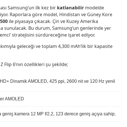
ası Samsung’un ilk kez bir
katlanabilir
modelde
liyor. Raporlara göre model, Hindistan ve Güney Kore
2500
ile piyasaya çıkacak. Çin ve Kuzey Amerika
tışa sunulacak. Bu durum, Samsung’un genlerinde yer
lemci’ stratejisini sürdüreceğine işaret ediyor.
takımıyla geleceği ve toplam 4,300 mAh’lik bir kapasite
 Flip 6’nın özellikleri şu şekilde;
 FHD+ Dinamik AMOLED, 425 ppi, 2600 nit ve 120 Hz yenil
Super AMOLED
ra geniş kamera 12 MP f/2.2, 123 derece geniş açıya sahip.