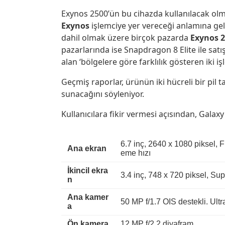
Exynos 2500’ün bu cihazda kullanılacak olm
Exynos
işlemciye yer vereceği anlamına ge
dahil olmak üzere birçok pazarda
Exynos 
pazarlarında ise Snapdragon 8 Elite ile sa
alan ‘bölgelere göre farklılık gösteren iki iş
Geçmiş raporlar, ürünün iki hücreli bir pil 
sunacağını söyleniyor.
Kullanıcılara fikir vermesi açısından, Galaxy Z
6.7 inç, 2640 x 1080 piksel,
Ana ekran
eme hızı
İkincil ekra
3.4 inç, 748 x 720 piksel, 
n
Ana kamer
50 MP f/1.7 OIS destekli. Ult
a
Ön kamera
12 MP f/2.2 diyafram