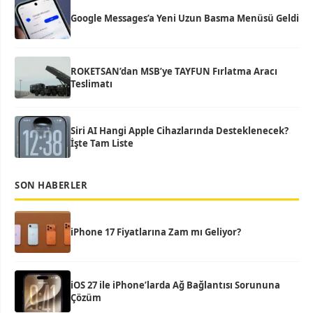
Google Messages’a Yeni Uzun Basma Menüsü Geldi
ROKETSAN’dan MSB’ye TAYFUN Fırlatma Aracı
Teslimatı
Siri AI Hangi Apple Cihazlarında Desteklenecek?
İşte Tam Liste
SON HABERLER
iPhone 17 Fiyatlarına Zam mı Geliyor?
iOS 27 ile iPhone’larda Ağ Bağlantısı Sorununa
Çözüm