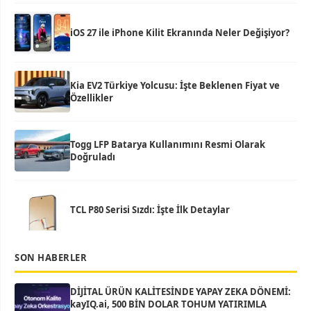
iOS 27 ile iPhone Kilit Ekranında Neler Değişiyor?
Kia EV2 Türkiye Yolcusu: İşte Beklenen Fiyat ve
Özellikler
Togg LFP Batarya Kullanımını Resmi Olarak
Doğruladı
TCL P80 Serisi Sızdı: İşte İlk Detaylar
SON HABERLER
DİJİTAL ÜRÜN KALİTESİNDE YAPAY ZEKA DÖNEMİ:
kayIQ.ai, 500 BİN DOLAR TOHUM YATIRIMLA