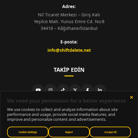
Adres:
Nil Ticaret Merkezi – Giriş Katı
Yeşilce Mah. Yunus Emre Cd. No:8
34418 – Kâğıthane/İstanbul
E-posta:
info@shiftdelete.net
TAKIP EDIN
© 2026
ShiftDelete.Net
- Tüm hakları saklıdır.
ShiftDelete.Net, İnternet Medyası ve Bilişim Muhabirleri Derneği