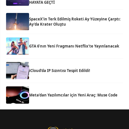
HAYATA GEÇTİ
SpaceX’in Terk Edilmiş Roketi Ay Yüzeyine Çarptı:
Ay’da Krater Oluştu
GTA 6’nın Yeni Fragmanı Netflix’te Yayınlanacak
iCloud’da IP Sızıntısı Tespit Edildi!
Meta’dan Yazılımcılar için Yeni Araç: Muse Code