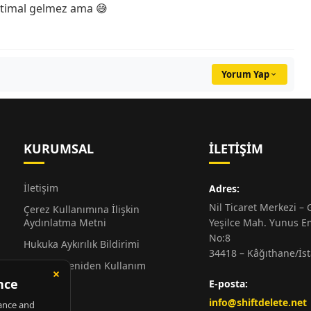
ihtimal gelmez ama 😅
Yorum Yap
KURUMSAL
İLETIŞIM
İletişim
Adres:
Nil Ticaret Merkezi – G
Çerez Kullanımına İlişkin
Aydınlatma Metni
Yeşilce Mah. Yunus E
No:8
Hukuka Aykırılık Bildirimi
34418 – Kâğıthane/İs
Alıntı ve Yeniden Kullanım
Hakkında
E-posta:
Künye
info@shiftdelete.net