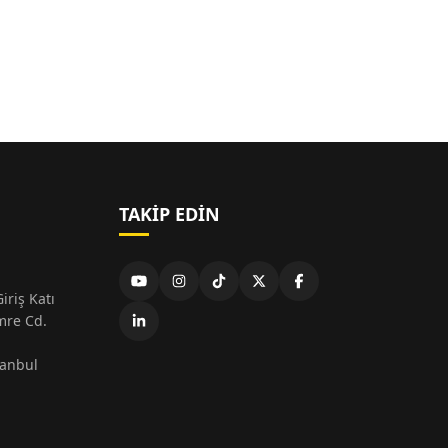
TAKIP EDIN
iriş Katı
mre Cd.
tanbul