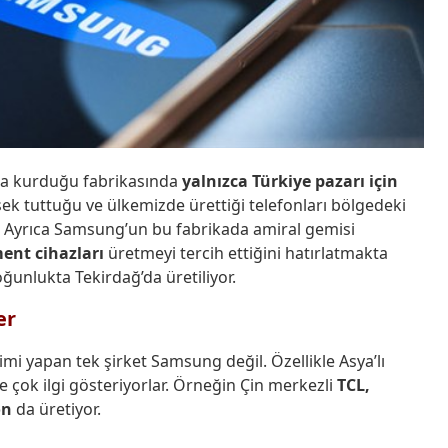
’da kurduğu fabrikasında
yalnızca Türkiye pazarı
için
sek tuttuğu ve ülkemizde ürettiği telefonları bölgedeki
or. Ayrıca Samsung’un bu fabrikada amiral gemisi
ment cihazları
üretmeyi tercih ettiğini hatırlatmakta
oğunlukta Tekirdağ’da üretiliyor.
er
etimi yapan tek şirket Samsung değil. Özellikle Asya’lı
çok ilgi gösteriyorlar. Örneğin Çin merkezli
TCL,
on
da üretiyor.