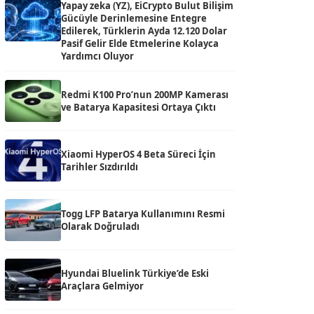
Yapay zeka (YZ), EiCrypto Bulut Bilişim
Gücüyle Derinlemesine Entegre
Edilerek, Türklerin Ayda 12.120 Dolar
Pasif Gelir Elde Etmelerine Kolayca
Yardımcı Oluyor
Redmi K100 Pro’nun 200MP Kamerası
ve Batarya Kapasitesi Ortaya Çıktı
Xiaomi HyperOS 4 Beta Süreci İçin
Tarihler Sızdırıldı
Togg LFP Batarya Kullanımını Resmi
Olarak Doğruladı
Hyundai Bluelink Türkiye’de Eski
Araçlara Gelmiyor