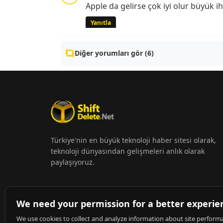
Apple da gelirse çok iyi olur büyük 
Yanıtla
Diğer yorumları gör (6)
Türkiye'nin en büyük teknoloji haber sitesi olarak,
teknoloji dünyasından gelişmeleri anlık olarak
paylaşıyoruz.