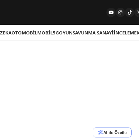
 ZEKA
OTOMOBIL
MOBIL
5G
OYUN
SAVUNMA SANAYI
İNCELEME
AI ile Özetle