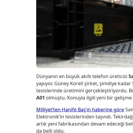
Dünyanın en büyük akıllı telefon üreticisi
S
yapıyor. Güney Koreli şirket, şimdiye kadar
tesislerinde üretimini gerçekleştiriyordu.
A01
olmuştu. Konuyla ilgili yeni bir gelişme
Milliyet’ten Hanife Baş’ın haberine göre
Sam
Elektronik’in tesislerinden taşındı. Tekird
artık yeni fabrikasından devam edeceği be
da belli oldu.