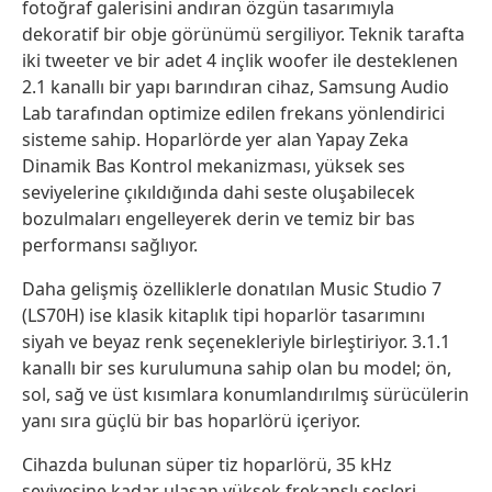
fotoğraf galerisini andıran özgün tasarımıyla
dekoratif bir obje görünümü sergiliyor. Teknik tarafta
iki tweeter ve bir adet 4 inçlik woofer ile desteklenen
2.1 kanallı bir yapı barındıran cihaz, Samsung Audio
Lab tarafından optimize edilen frekans yönlendirici
sisteme sahip. Hoparlörde yer alan Yapay Zeka
Dinamik Bas Kontrol mekanizması, yüksek ses
seviyelerine çıkıldığında dahi seste oluşabilecek
bozulmaları engelleyerek derin ve temiz bir bas
performansı sağlıyor.
Daha gelişmiş özelliklerle donatılan Music Studio 7
(LS70H) ise klasik kitaplık tipi hoparlör tasarımını
siyah ve beyaz renk seçenekleriyle birleştiriyor. 3.1.1
kanallı bir ses kurulumuna sahip olan bu model; ön,
sol, sağ ve üst kısımlara konumlandırılmış sürücülerin
yanı sıra güçlü bir bas hoparlörü içeriyor.
Cihazda bulunan süper tiz hoparlörü, 35 kHz
seviyesine kadar ulaşan yüksek frekanslı sesleri