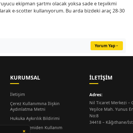
ruyucu ekipman şartmı olacak yoksa sade e teşvikmi
larak e-scotter kullanıyorum. Bu arda bizdeki araç 28-30
Yorum Yap
KURUMSAL
İLETIŞIM
İletişim
Adres:
Nil Ticaret Merkezi – G
Çerez Kullanımına İlişkin
Aydınlatma Metni
Yeşilce Mah. Yunus E
No:8
Hukuka Aykırılık Bildirimi
34418 – Kâğıthane/İs
Alıntı ve Yeniden Kullanım