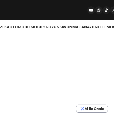
 ZEKA
OTOMOBIL
MOBIL
5G
OYUN
SAVUNMA SANAYI
İNCELEME
AI ile Özetle