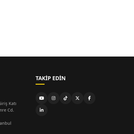
TAKIP EDIN
iriş Katı
mre Cd.
tanbul