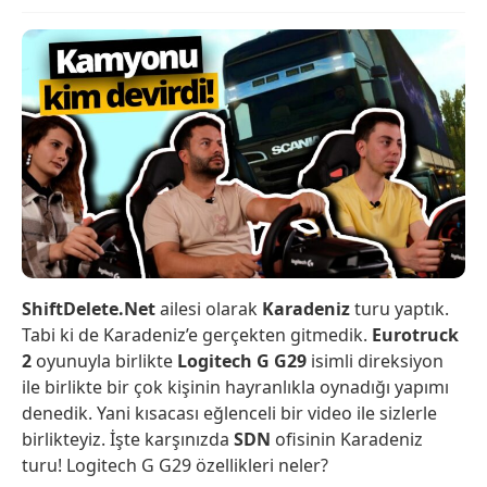
ShiftDelete.Net
ailesi olarak
Karadeniz
turu yaptık.
Tabi ki de Karadeniz’e gerçekten gitmedik.
Eurotruck
2
oyunuyla birlikte
Logitech
G G29
isimli direksiyon
ile birlikte bir çok kişinin hayranlıkla oynadığı yapımı
denedik. Yani kısacası eğlenceli bir video ile sizlerle
birlikteyiz. İşte karşınızda
SDN
ofisinin Karadeniz
turu! Logitech G G29 özellikleri neler?