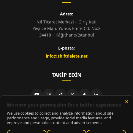
Adres:
Nil Ticaret Merkezi – Giriş Katı
Yeşilce Mah. Yunus Emre Cd. No:8
34418 – Kâğıthane/İstanbul
E-posta:
info@shiftdelete.net
TAKIP EDIN
© 2026
ShiftDelete.Net
- Tüm hakları saklıdır.