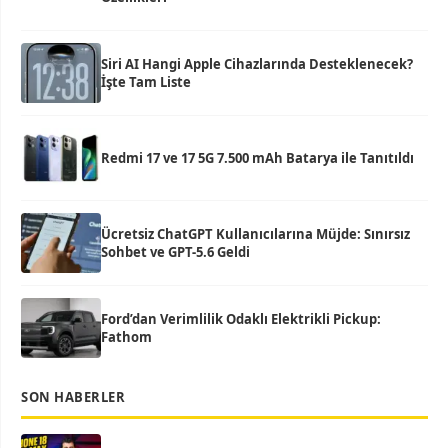
Siri AI Hangi Apple Cihazlarında Desteklenecek?
İşte Tam Liste
Redmi 17 ve 17 5G 7.500 mAh Batarya ile Tanıtıldı
Ücretsiz ChatGPT Kullanıcılarına Müjde: Sınırsız
Sohbet ve GPT-5.6 Geldi
Ford’dan Verimlilik Odaklı Elektrikli Pickup:
Fathom
SON HABERLER