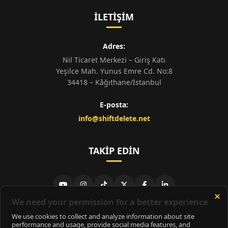
İLETIŞIM
Adres:
Nil Ticaret Merkezi – Giriş Katı
Yeşilce Mah. Yunus Emre Cd. No:8
34418 – Kâğıthane/İstanbul
E-posta:
info@shiftdelete.net
TAKIP EDIN