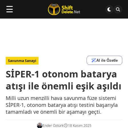
☰
AI ile Özetle
Savunma Sanayi
SİPER-1 otonom batarya
atışı ile önemli eşik aşıldı
Milli uzun menzilli hava savunma füze sistemi
SİPER-1, otonom batarya atışı testini başarıyla
tamamladı ve önemli bir aşamayı geçti.
Ender Öztürk
18 Kasım 2025