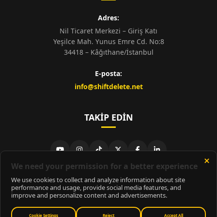
Adres:
Nil Ticaret Merkezi – Giriş Katı
Yeşilce Mah. Yunus Emre Cd. No:8
34418 – Kâğıthane/İstanbul
E-posta:
info@shiftdelete.net
TAKIP EDIN
© 2026
ShiftDelete.Net
- Tüm hakları saklıdır.