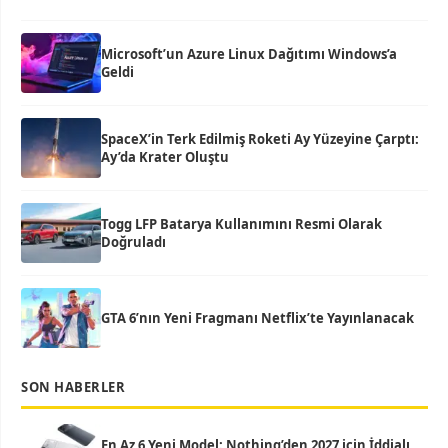
Microsoft’un Azure Linux Dağıtımı Windows’a
Geldi
SpaceX’in Terk Edilmiş Roketi Ay Yüzeyine Çarptı:
Ay’da Krater Oluştu
Togg LFP Batarya Kullanımını Resmi Olarak
Doğruladı
GTA 6’nın Yeni Fragmanı Netflix’te Yayınlanacak
SON HABERLER
En Az 6 Yeni Model: Nothing’den 2027 için İddialı