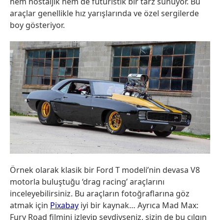
hem nostaljik hem de füturistik bir tarz sunuyor. Bu
araçlar genellikle hız yarışlarında ve özel sergilerde
boy gösteriyor.
Örnek olarak klasik bir Ford T modeli’nin devasa V8
motorla buluştuğu ‘drag racing’ araçlarını
inceleyebilirsiniz. Bu araçların fotoğraflarına göz
atmak için
Pixabay
iyi bir kaynak… Ayrıca Mad Max:
Fury Road filmini izleyip sevdiyseniz, sizin de bu çılgın