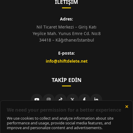
İLETIŞIM
Adres:
Nil Ticaret Merkezi – Giriş Katı
Yeşilce Mah. Yunus Emre Cd. No:8
34418 – Kâğıthane/İstanbul
E-posta:
info@shiftdelete.net
TAKIP EDIN