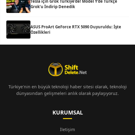
Tesla için Grok Türkiye’de! Model Y’de Türkçe
Grok’u İndirip Denedik
ASUS ProArt GeForce RTX 5090 Duyuruldu: İşte
Özellikleri
Türkiye'nin en büyük teknoloji haber sitesi olarak, teknoloji
dünyasından gelişmeleri anlık olarak paylaşıyoruz.
KURUMSAL
İletişim