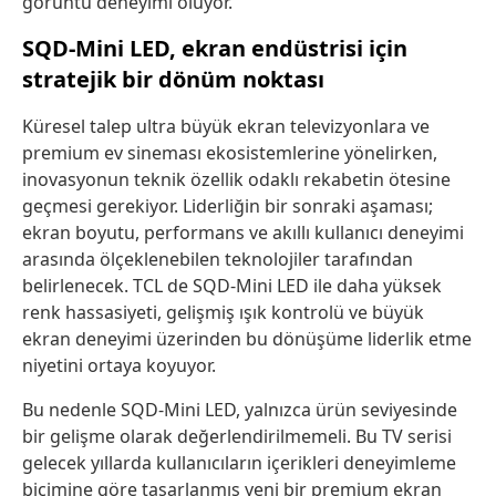
görüntü deneyimi oluyor.
SQD-Mini LED, ekran endüstrisi için
stratejik bir dönüm noktası
Küresel talep ultra büyük ekran televizyonlara ve
premium ev sineması ekosistemlerine yönelirken,
inovasyonun teknik özellik odaklı rekabetin ötesine
geçmesi gerekiyor. Liderliğin bir sonraki aşaması;
ekran boyutu, performans ve akıllı kullanıcı deneyimi
arasında ölçeklenebilen teknolojiler tarafından
belirlenecek. TCL
de
SQD-Mini LED ile daha yüksek
renk hassasiyeti, gelişmiş ışık kontrolü ve büyük
ekran deneyimi üzerinden bu dönüşüme liderlik etme
niyetini ortaya koyuyor.
Bu nedenle SQD-Mini LED, yalnızca ürün seviyesinde
bir
gelişme
olarak
değerlendirilmemeli
.
Bu TV serisi
g
elecek yıllarda kullanıcıların içerikleri deneyimleme
biçimine göre tasarlanmış yeni bir premium ekran