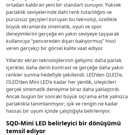
ortadan kaldıran yeni bir standart sunuyor. Yüksek
parlaklık seviyelerinde dahi renk tutarlılığını ve
pürüzsüz geçişleri koruyan bu teknoloji, özellikle
büyük ekranlarda sinematik, oyun ve spor
deneyimlerini gerçeğe en yakın seviyeye taşıyarak
kullanıcıya “pencereden dışarı bakıyormuş” hissi
veren
gerçekçi
bir görsel kalite vaat ediyor.
Yıllardır ekran teknolojilerinin gelişimi; daha parlak
içerikler
, daha derin kontrast ve gerçeğe daha yakın
renkler sunma hedefiyle şekillendi. LED’den
QLED’e
,
OLED’den
Mini LED’e kadar her yenilik, izleyicileri
gerçek sinematik deneyime biraz daha yaklaştırdı.
Ancak bugün bir sonraki büyük sıçrama artık yalnızca
parlaklıkla tanımlanmıyor; ışık ve rengin ne kadar
hassas bir uyum içinde çalıştığıyla belirleniyor.
SQD-Mini LED belirleyici bir dönüşümü
temsil ediyor