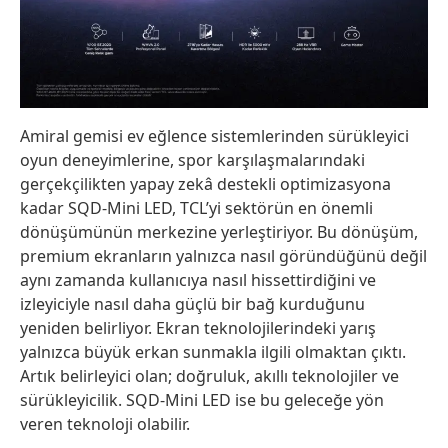
Amiral gemisi ev eğlence sistemlerinden sürükleyici
oyun deneyimlerine, spor karşılaşmalarındaki
gerçekçilikten yapay zekâ destekli optimizasyona
kadar SQD-Mini LED, TCL’yi sektörün en önemli
dönüşümünün merkezine
yerleştiriyor.
Bu dönüşüm,
premium ekranların yalnızca nasıl göründüğün
ü değil
aynı zamanda
kullanıcıya nasıl hissettirdiğini ve
izleyiciyle nasıl daha güçlü bir bağ kurduğunu
yeniden
belirliyor
.
Ekran teknolojilerindeki yarış
yalnızca
büyük erkan sunmakla
ilgili
olmaktan çıktı
.
Artık belirleyici olan; doğruluk, akıllı teknolojiler ve
sürükleyicilik. SQD-Mini LED ise bu geleceğ
e yön
veren
teknoloji olabilir.