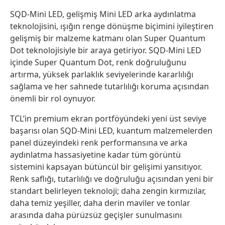
SQD-Mini LED, gelişmiş Mini LED arka aydınlatma
teknolojisini, ışığın renge dönüşme biçimini iyileştiren
gelişmiş bir malzeme katmanı olan
Super
Quantum
Dot
teknolojisiyle bir araya getiriyor. SQD-Mini LED
içinde
Super
Quantum
Dot
, renk doğruluğunu
artırma, yüksek parlaklık seviyelerinde kararlılığı
sağlama ve her sahnede tutarlılığı koruma açısından
önemli
bir rol oynuyor.
TCL’in premium ekran portföyündeki
yeni üst seviye
başarısı olan
SQD-Mini LED,
kuantum malzemelerden
panel düzeyindeki renk performansına ve arka
aydınlatma hassasiyetine kadar tüm görüntü
sistemini kapsayan bütüncül bir gelişimi
yansıtıyor
.
Renk saflığı, tutarlılığı ve doğruluğu açısından yeni bir
standart belirleyen teknoloji; daha zengin kırmızılar,
daha temiz yeşiller, daha derin maviler ve tonlar
arasında daha pürüzsüz geçişler sunulmasını