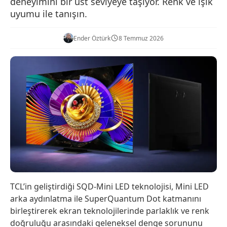
deneyimini bir üst seviyeye taşıyor. Renk ve ışık
uyumu ile tanışın.
Ender Öztürk
8 Temmuz 2026
TCL’in geliştirdiği SQD-Mini LED teknolojisi, Mini LED
arka aydınlatma ile
Super
Quantum
Dot
katmanını
birleştirerek ekran teknolojilerinde parlaklık ve renk
doğruluğu arasındaki geleneksel denge sorununu