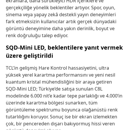
ekranlar
a
, daha sürükleyici HDR içerikler
e
ve
gerçekçiliğe yönelik beklentiler
artıyor
. Spor, oyun,
sinema veya yapay zekâ
destekli yayın deneyimleri
fark etmeksizin kullanıcılar
artık
gerçek dünyadaki
görüntü deneyimine daha yakın derinlik, boyut ve
renk doğruluğu talep ediyor.
SQD-Mini LED, beklentilere yanıt vermek
üzere geliştirildi
TCL’in gelişmiş Ha
re K
ontrol hassasiyetini, ultra
yüksek yerel karartma performansını ve yeni nesil
kuantum kristal mühendisliğini bir araya getiren
SQD-Mini LED;
Türkiye’de satışa sunulan C8L
modelinde
6.000
nit’e
kadar tepe parlaklığı ve
4
.000’in
üzerinde karartma bölgesi sunarken, tüm
görüntüleme spektrumu boyunca olağanüstü renk
tutarlılığını koruyor. Sonuç ise bir ekran izlemekten
çok, bir pencereden dışarı bakıyormuş hissi veren