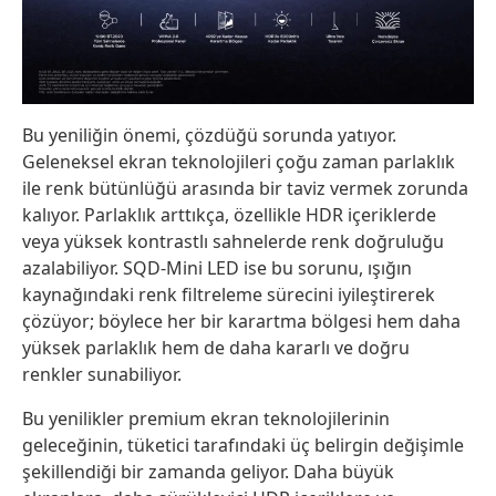
Bu yeniliğin önemi, çözdüğü sorunda yatıyor.
Geleneksel ekran teknolojileri çoğu zaman parlaklık
ile renk bütünlüğü arasında bir
taviz vermek zorunda
kalıyor. Parlaklık arttıkça, özellikle HDR içeriklerde
veya yüksek kontrastlı sahnelerde renk doğruluğu
azalabiliyor. SQD-Mini LED ise bu sorunu, ışığın
kaynağındaki renk filtreleme sürecini iyileştirerek
çözüyor; böylece her bir karartma bölgesi hem daha
yüksek parlaklık hem de daha kararlı ve doğru
renkler sunabiliyor.
Bu
yenilikler p
remium ekran teknolojilerinin
geleceği
nin
, tüketici tarafındaki üç belirgin değişimle
şekillen
diği bir zamanda geliyor.
D
aha büyük