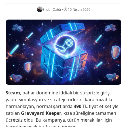
Ender Öztürk
10 Nisan 2026
Steam
, bahar dönemine iddialı bir sürprizle giriş
yaptı. Simülasyon ve strateji türlerini kara mizahla
harmanlayan, normal şartlarda
490
TL
fiyat etiketiyle
satılan
Graveyard Keeper
, kısa süreliğine tamamen
ücretsiz oldu. Bu kampanya, türün meraklıları için
kaçırılmayacak bir fırsat sunuyor.