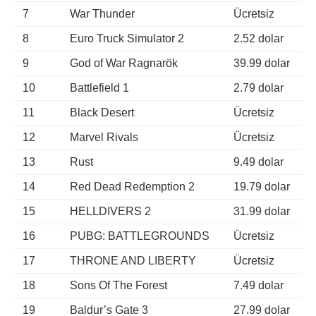
7
War Thunder
Ücretsiz
8
Euro Truck Simulator 2
2.52 dolar
9
God of War Ragnarök
39.99 dolar
10
Battlefield 1
2.79 dolar
11
Black Desert
Ücretsiz
12
Marvel Rivals
Ücretsiz
13
Rust
9.49 dolar
14
Red Dead Redemption 2
19.79 dolar
15
HELLDIVERS 2
31.99 dolar
16
PUBG: BATTLEGROUNDS
Ücretsiz
17
THRONE AND LIBERTY
Ücretsiz
18
Sons Of The Forest
7.49 dolar
19
Baldur’s Gate 3
27.99 dolar