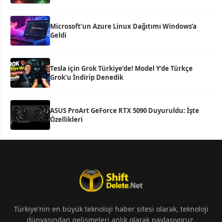
Microsoft’un Azure Linux Dağıtımı Windows’a
Geldi
Tesla için Grok Türkiye’de! Model Y’de Türkçe
Grok’u İndirip Denedik
ASUS ProArt GeForce RTX 5090 Duyuruldu: İşte
Özellikleri
Türkiye'nin en büyük teknoloji haber sitesi olarak, teknoloji
dünyasından gelişmeleri anlık olarak paylaşıyoruz.