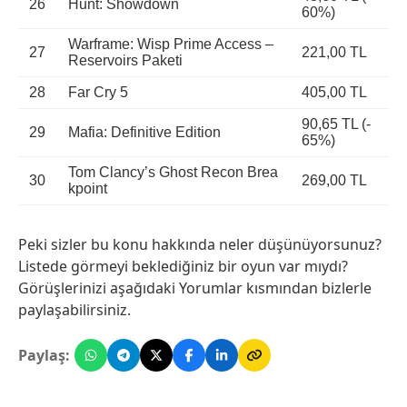
26
Hunt: Showdown
60%)
Warframe: Wisp Prime Access –
27
221,00 TL
Reservoirs Paketi
28
Far Cry 5
405,00 TL
90,65 TL (-
29
Mafia: Definitive Edition
65%)
Tom Clancy’s Ghost Recon Brea
30
269,00 TL
kpoint
Peki sizler bu konu hakkında neler düşünüyorsunuz?
Listede görmeyi beklediğiniz bir oyun var mıydı?
Görüşlerinizi aşağıdaki Yorumlar kısmından bizlerle
paylaşabilirsiniz.
Paylaş: