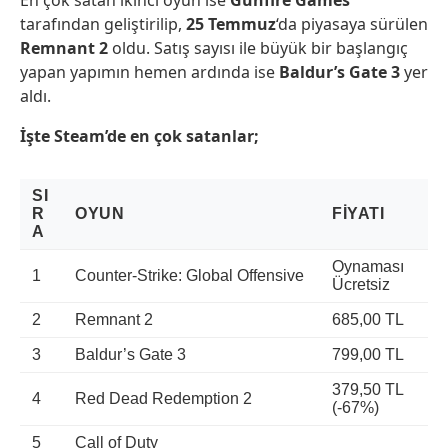
En çok satan ikinci oyun ise
Gunfire Games
tarafından geliştirilip,
25 Temmuz
‘da piyasaya sürülen
Remnant 2
oldu. Satış sayısı ile büyük bir başlangıç
yapan yapımın hemen ardında ise
Baldur’s Gate 3
yer
aldı.
İşte Steam’de en çok satanlar;
SI
R
OYUN
FIYATI
A
Oynaması
1
Counter-Strike: Global Offensive
Ücretsiz
2
Remnant 2
685,00 TL
3
Baldur’s Gate 3
799,00 TL
379,50 TL
4
Red Dead Redemption 2
(-67%)
5
Call of Duty