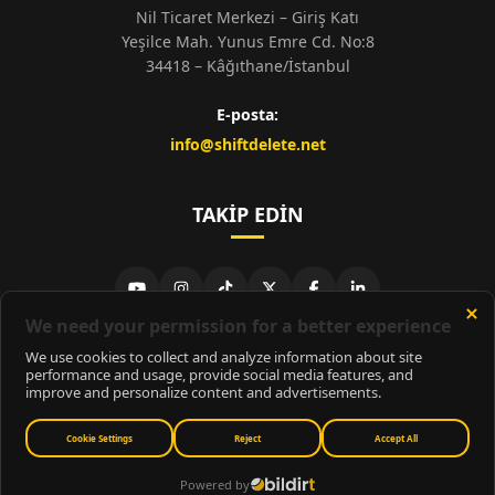
Nil Ticaret Merkezi – Giriş Katı
Yeşilce Mah. Yunus Emre Cd. No:8
34418 – Kâğıthane/İstanbul
E-posta:
info@shiftdelete.net
TAKIP EDIN
© 2026
ShiftDelete.Net
- Tüm hakları saklıdır.
ShiftDelete.Net, İnternet Medyası ve Bilişim Muhabirleri Derneği
üyesidir.