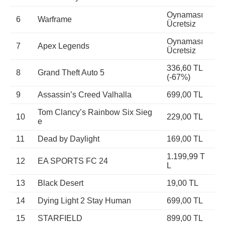
Oynaması
6
Warframe
Ücretsiz
Oynaması
7
Apex Legends
Ücretsiz
336,60 TL
8
Grand Theft Auto 5
(-67%)
9
Assassin’s Creed Valhalla
699,00 TL
Tom Clancy’s Rainbow Six Sieg
10
229,00 TL
e
11
Dead by Daylight
169,00 TL
1.199,99 T
12
EA SPORTS FC 24
L
13
Black Desert
19,00 TL
14
Dying Light 2 Stay Human
699,00 TL
15
STARFIELD
899,00 TL