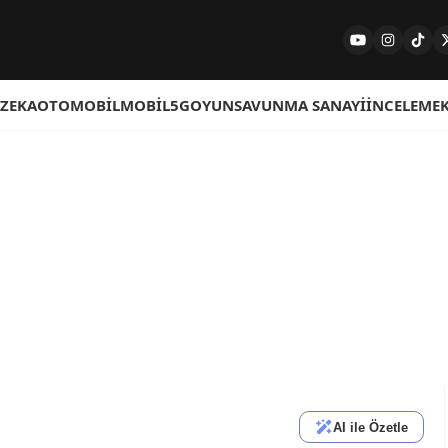
 ZEKA
OTOMOBIL
MOBIL
5G
OYUN
SAVUNMA SANAYI
İNCELEME
AI ile Özetle