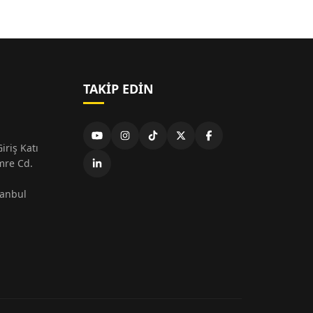
TAKIP EDIN
iriş Katı
mre Cd.
tanbul