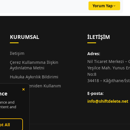
Yorum Yap
KURUMSAL
İLETIŞIM
İletişim
Adres:
Nil Ticaret Merkezi – G
Çerez Kullanımına İlişkin
Aydınlatma Metni
Yeşilce Mah. Yunus E
No:8
Hukuka Aykırılık Bildirimi
34418 – Kâğıthane/İs
Alıntı ve Yeniden Kullanım
Hakkında
E-posta:
Künye
info@shiftdelete.net