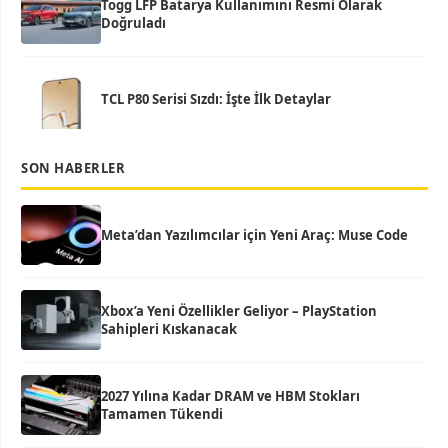
Togg LFP Batarya Kullanımını Resmi Olarak
Doğruladı
TCL P80 Serisi Sızdı: İşte İlk Detaylar
SON HABERLER
Meta’dan Yazılımcılar için Yeni Araç: Muse Code
Xbox’a Yeni Özellikler Geliyor – PlayStation
Sahipleri Kıskanacak
2027 Yılına Kadar DRAM ve HBM Stokları
Tamamen Tükendi