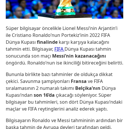
Süper bilgisayar öncelikle Lionel Messi’nin Arjantin’i
ile Cristiano Ronaldo’nun Portekiz’inin 2022 FIFA
Dünya Kupası
finalinde
karşı karşıya kalacağını
tahmin etti. Bilgisayar,
FIFA
Dünya Kupası tahmin
sonucunda son maçı
Messi’nin kazanacağını
öngördü. Ronaldo’nun ise ikinciliği bitireceğini belirtti.
Bununla birlikte bazı tahminler de oldukça dikkat
çekici. Savunma şampiyonları
Fransa
ve FIFA
sıralamasının 2 numaralı takımı
Belçika’nın
Dünya
Kupası’ndan
son 16’da
çıkacağı söyleniyor. Süper
bilgisayar bu tahminleri, son dört Dünya Kupası’ndaki
maçlar ve FIFA reytinglerini analiz ederek yaptı.
Bilgisayarın Ronaldo ve Messi tahmininin ardından bir
başka tahmin de Avrupa devleri tarafından geldi.