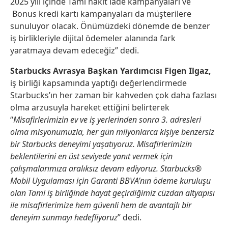
2025 yılı içinde Tami nakit iade kampanyaları ve
Bonus kredi kartı kampanyaları da müşterilere
sunuluyor olacak. Önümüzdeki dönemde de benzer
iş birlikleriyle dijital ödemeler alanında fark
yaratmaya devam edeceğiz” dedi.
Starbucks Avrasya Başkan Yardımcısı Figen Ilgaz,
iş birliği kapsamında yaptığı değerlendirmede
Starbucks’ın her zaman bir kahveden çok daha fazlası
olma arzusuyla hareket ettiğini belirterek
“
Misafirlerimizin ev ve iş yerlerinden sonra 3. adresleri
olma misyonumuzla, her gün milyonlarca kişiye benzersiz
bir Starbucks deneyimi yaşatıyoruz. Misafirlerimizin
beklentilerini en üst seviyede yanıt vermek için
çalışmalarımıza aralıksız devam ediyoruz. Starbucks®
Mobil Uygulaması için Garanti BBVA’nın ödeme kuruluşu
olan Tami iş birliğinde hayat geçirdiğimiz cüzdan altyapısı
ile misafirlerimize hem güvenli hem de avantajlı bir
deneyim sunmayı hedefliyoruz
” dedi.